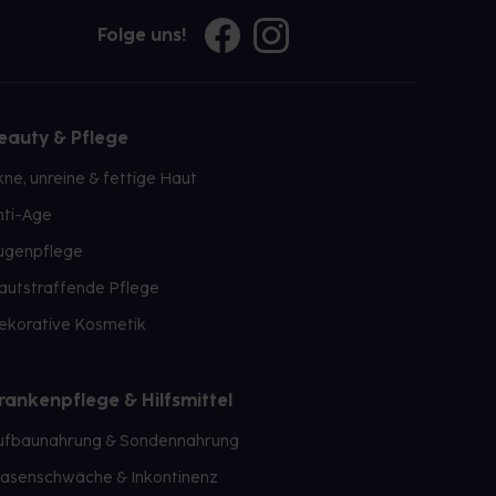
Folge uns!
eauty & Pflege
kne, unreine & fettige Haut
nti-Age
ugenpflege
autstraffende Pflege
ekorative Kosmetik
rankenpflege & Hilfsmittel
ufbaunahrung & Sondennahrung
lasenschwäche & Inkontinenz