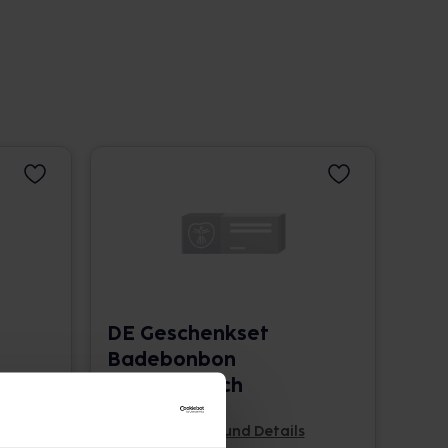
DE Geschenkset
Badebonbon
Verwöhn dich
1 P •
Pflichtangaben und Details