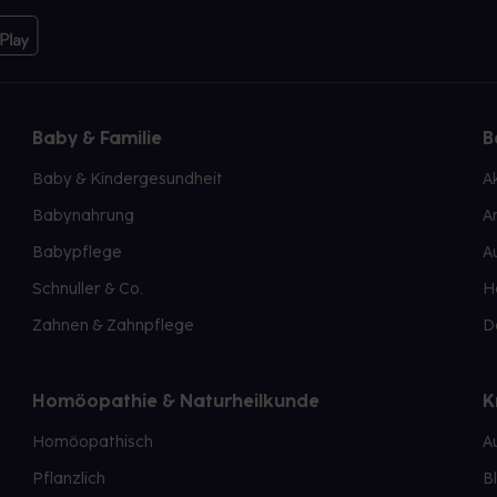
Baby & Familie
B
Baby & Kindergesundheit
A
Babynahrung
A
Babypflege
A
Schnuller & Co.
H
Zahnen & Zahnpflege
D
Homöopathie & Naturheilkunde
K
Homöopathisch
A
Pflanzlich
B