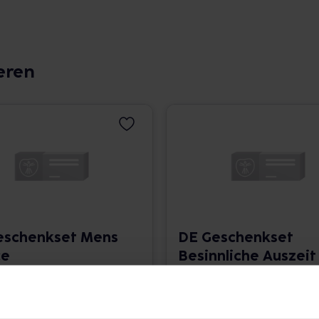
eren
eschenkset Mens
DE Geschenkset
ce
Besinnliche Auszeit
5,79 € / St.
1 P •
angaben und Details
Pflichtangaben und Details