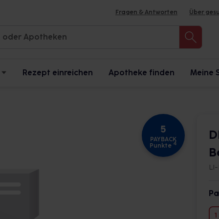
Fragen & Antworten
Über ges
Rezept einreichen
Apotheke finden
Meine 
5
D
PAYBACK
4
Punkte
B
LI
Pa
1