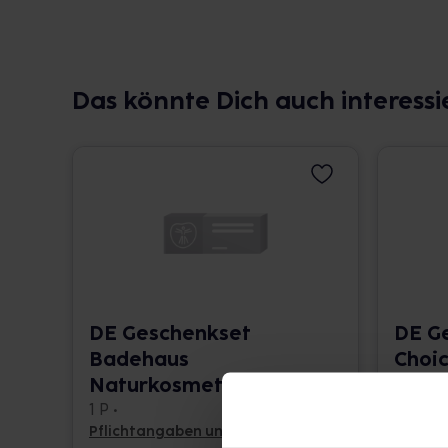
Das könnte Dich auch interessi
DE Geschenkset
DE G
Badehaus
Choi
Naturkosmetik
1 St. • 
1 P •
Pflichtangaben und Details
Pflicht