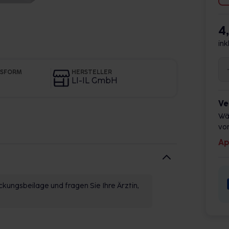
4
ink
GSFORM
HERSTELLER
LI-IL GmbH
Ve
Wä
vor
Ap
kungsbeilage und fragen Sie Ihre Ärztin,