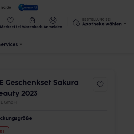
und.de
BESTELLUNG BEI
Apotheke wählen
Merkzettel
Warenkorb
Anmelden
Services
E Geschenkset Sakura
eauty 2023
-IL GmbH
ckungsgröße
 St.