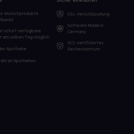
e
Sicher einkaufen
te Wunschprodukte
SSL-Verschlüsselung
lbereit
Software Made in
ür sofort verfügbare
Germany
st am selben Tag möglich
ISO-zertifiziertes
 der Apotheke
Rechenzentrum
ahl an Apotheken