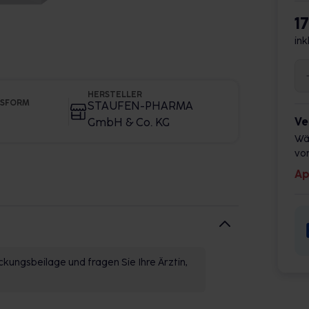
17
ink
HERSTELLER
GSFORM
STAUFEN-PHARMA
Ve
GmbH & Co. KG
Wä
vor
Ap
kungsbeilage und fragen Sie Ihre Ärztin,