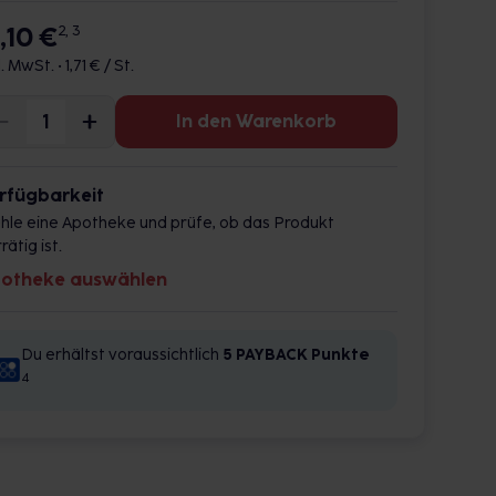
,10 €
2, 3
l. MwSt. •
1,71 € / St.
In den Warenkorb
rfügbarkeit
hle eine Apotheke und prüfe, ob das Produkt
rätig ist.
otheke auswählen
Du erhältst voraussichtlich
5 PAYBACK
Punkte
4