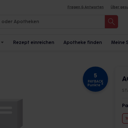
Fragen & Antworten
Über ges
Rezept einreichen
Apotheke finden
Meine 
5
A
PAYBACK
4
Punkte
ST
Pa
1