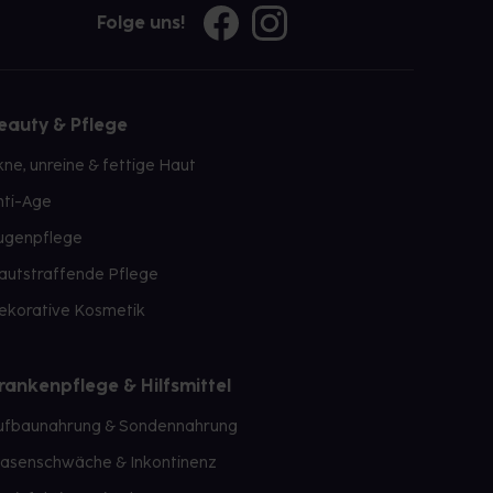
Folge uns!
eauty & Pflege
kne, unreine & fettige Haut
nti-Age
ugenpflege
autstraffende Pflege
ekorative Kosmetik
rankenpflege & Hilfsmittel
ufbaunahrung & Sondennahrung
lasenschwäche & Inkontinenz