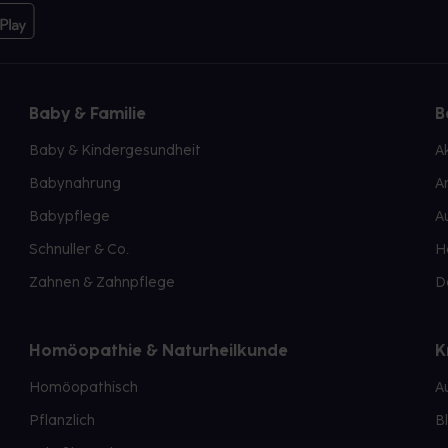
Baby & Familie
B
Baby & Kindergesundheit
A
Babynahrung
A
Babypflege
A
Schnuller & Co.
H
Zahnen & Zahnpflege
D
Homöopathie & Naturheilkunde
K
Homöopathisch
A
Pflanzlich
B