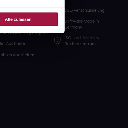
te Wunschprodukte
SSL-Verschlüsselung
lbereit
Alle zulassen
Software Made in
ür sofort verfügbare
Germany
st am selben Tag möglich
ISO-zertifiziertes
 der Apotheke
Rechenzentrum
ahl an Apotheken