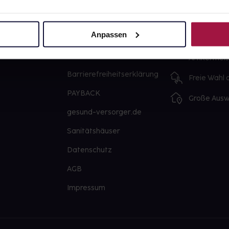
Über uns
Ausgewähl
sofort abho
Anpassen
Karriere
Lieferung f
Newsletter
Artikel mei
Barrierefreiheitserklärung
Freie Wahl
PAYBACK
Große Ausw
gesund-versorger.de
Sanitätshäuser
Datenschutz
AGB
Impressum