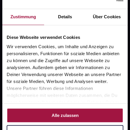
Zustimmung
Details
Über Cookies
gesund.de
Über uns
Diese Webseite verwendet Cookies
Wir verwenden Cookies, um Inhalte und Anzeigen zu
Karriere
personalisieren, Funktionen für soziale Medien anbieten
Newsletter
zu können und die Zugriffe auf unsere Webseite zu
analysieren. Außerdem geben wir Informationen zu
Barrierefreiheitserklärung
Deiner Verwendung unserer Webseite an unsere Partner
PAYBACK
für soziale Medien, Werbung und Analysen weiter.
Unsere Partner führen diese Informationen
gesund-versorger.de
möglicherweise mit weiteren Daten zusammen, die Du
Sanitätshäuser
ihnen bereitgestellt hast oder die sie im Rahmen Deiner
Nutzung der Dienste gesammelt haben.
Datenschutz
Alle zulassen
AGB