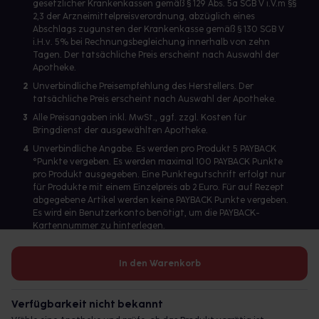
gesetzlicher Krankenkassen gemäß § 129 Abs. 5a SGB V i.V.m §§
2,3 der Arzneimittelpreisverordnung, abzüglich eines
Abschlags zugunsten der Krankenkasse gemäß § 130 SGB V
i.H.v. 5% bei Rechnungsbegleichung innerhalb von zehn
Tagen. Der tatsächliche Preis erscheint nach Auswahl der
Apotheke.
2
Unverbindliche Preisempfehlung des Herstellers. Der
tatsächliche Preis erscheint nach Auswahl der Apotheke.
3
Alle Preisangaben inkl. MwSt., ggf. zzgl. Kosten für
Bringdienst der ausgewählten Apotheke.
4
Unverbindliche Angabe. Es werden pro Produkt 5 PAYBACK
°Punkte vergeben. Es werden maximal 100 PAYBACK Punkte
pro Produkt ausgegeben. Eine Punktegutschrift erfolgt nur
für Produkte mit einem Einzelpreis ab 2 Euro. Für auf Rezept
abgegebene Artikel werden keine PAYBACK Punkte vergeben.
Es wird ein Benutzerkonto benötigt, um die PAYBACK-
Kartennummer zu hinterlegen.
In den Warenkorb
Betreiber des Portals und verantwortlich: gesund.de GmbH &
Co. KG, HRA 113699, Amtsgericht München
Verfügbarkeit nicht bekannt
© 2026 gesund.de GmbH & Co. KG