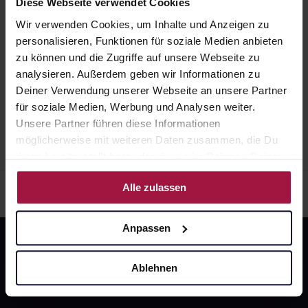
Angaben der Packungsbeilage abweichen. Da der
Gegenanzeige in sich birgt.
Diese Webseite verwendet Cookies
Arzneimittel jedes andere, das Sie bereits
Arzt sie individuell abstimmt, sollten Sie das
anwenden, dem Arzt oder Apotheker angeben. Das
Wir verwenden Cookies, um Inhalte und Anzeigen zu
KLIMADYNON Filmtabletten
Arzneimittel daher nach seinen Anweisungen
gilt auch für Arzneimittel, die Sie selbst kaufen, nur
personalisieren, Funktionen für soziale Medien anbieten
90 St. • 0,21 € / St.
anwenden.
gelegentlich anwenden oder deren Anwendung
zu können und die Zugriffe auf unsere Webseite zu
Pflichtangaben und Details
schon einige Zeit zurückliegt.
analysieren. Außerdem geben wir Informationen zu
18,97
€
1, 3
Deiner Verwendung unserer Webseite an unsere Partner
für soziale Medien, Werbung und Analysen weiter.
Unsere Partner führen diese Informationen
möglicherweise mit weiteren Daten zusammen, die Du
ihnen bereitgestellt hast oder die sie im Rahmen Deiner
Nutzung der Dienste gesammelt haben.
Alle zulassen
Anpassen
Ablehnen