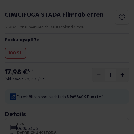
CIMICIFUGA STADA Filmtabletten
STADA Consumer Health Deutschland GmbH
Packungsgröße
100 St.
17,98 €
1, 3
inkl. MwSt. •
0,18 € / St.
4
Du erhältst voraussichtlich
5 PAYBACK
Punkte
Details
PZN
08865403
DARREICHUNGSFORM