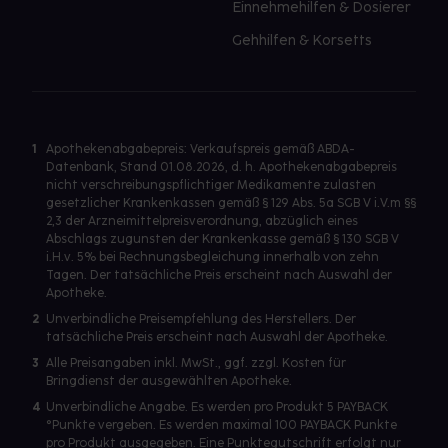
Einnehmehilfen & Dosierer
Gehhilfen & Korsetts
1
Apothekenabgabepreis: Verkaufspreis gemäß ABDA-
Datenbank, Stand 01.08.2026, d. h. Apothekenabgabepreis
nicht verschreibungspflichtiger Medikamente zulasten
gesetzlicher Krankenkassen gemäß § 129 Abs. 5a SGB V i.V.m §§
2,3 der Arzneimittelpreisverordnung, abzüglich eines
Abschlags zugunsten der Krankenkasse gemäß § 130 SGB V
i.H.v. 5% bei Rechnungsbegleichung innerhalb von zehn
Tagen. Der tatsächliche Preis erscheint nach Auswahl der
Apotheke.
2
Unverbindliche Preisempfehlung des Herstellers. Der
tatsächliche Preis erscheint nach Auswahl der Apotheke.
3
Alle Preisangaben inkl. MwSt., ggf. zzgl. Kosten für
Bringdienst der ausgewählten Apotheke.
4
Unverbindliche Angabe. Es werden pro Produkt 5 PAYBACK
°Punkte vergeben. Es werden maximal 100 PAYBACK Punkte
pro Produkt ausgegeben. Eine Punktegutschrift erfolgt nur