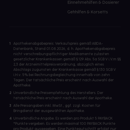
Einnehmehilfen & Dosierer
Gehhilfen & Korsetts
1
Apothekenabgabepreis: Verkaufspreis gemäß ABDA-
Datenbank, Stand 01.08.2026, d. h. Apothekenabgabepreis
nicht verschreibungspflichtiger Medikamente zulasten
gesetzlicher Krankenkassen gemäß § 129 Abs. 5a SGB V i.V.m §§
2,3 der Arzneimittelpreisverordnung, abzüglich eines
Abschlags zugunsten der Krankenkasse gemäß § 130 SGB V
i.H.v. 5% bei Rechnungsbegleichung innerhalb von zehn
Tagen. Der tatsächliche Preis erscheint nach Auswahl der
Apotheke.
2
Unverbindliche Preisempfehlung des Herstellers. Der
tatsächliche Preis erscheint nach Auswahl der Apotheke.
3
Alle Preisangaben inkl. MwSt., ggf. zzgl. Kosten für
Bringdienst der ausgewählten Apotheke.
4
Unverbindliche Angabe. Es werden pro Produkt 5 PAYBACK
°Punkte vergeben. Es werden maximal 100 PAYBACK Punkte
pro Produkt ausgegeben. Eine Punktegutschrift erfolgt nur