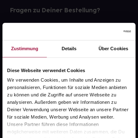
Fragen zu Deiner Bestellung?
Kontakt
FAQ
Zustimmung
Details
Über Cookies
Widerrufsformular
Diese Webseite verwendet Cookies
Wir verwenden Cookies, um Inhalte und Anzeigen zu
gesund.de
personalisieren, Funktionen für soziale Medien anbieten
zu können und die Zugriffe auf unsere Webseite zu
Über uns
analysieren. Außerdem geben wir Informationen zu
Deiner Verwendung unserer Webseite an unsere Partner
Karriere
für soziale Medien, Werbung und Analysen weiter.
Newsletter
Unsere Partner führen diese Informationen
möglicherweise mit weiteren Daten zusammen, die Du
Barrierefreiheitserklärung