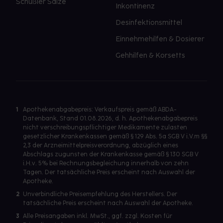
Schüßler Salze
Inkontinenz
Desinfektionsmittel
Einnehmehilfen & Dosierer
Gehhilfen & Korsetts
1
Apothekenabgabepreis: Verkaufspreis gemäß ABDA-
Datenbank, Stand 01.08.2026, d. h. Apothekenabgabepreis
nicht verschreibungspflichtiger Medikamente zulasten
gesetzlicher Krankenkassen gemäß § 129 Abs. 5a SGB V i.V.m §§
2,3 der Arzneimittelpreisverordnung, abzüglich eines
Abschlags zugunsten der Krankenkasse gemäß § 130 SGB V
i.H.v. 5% bei Rechnungsbegleichung innerhalb von zehn
Tagen. Der tatsächliche Preis erscheint nach Auswahl der
Apotheke.
2
Unverbindliche Preisempfehlung des Herstellers. Der
tatsächliche Preis erscheint nach Auswahl der Apotheke.
3
Alle Preisangaben inkl. MwSt., ggf. zzgl. Kosten für