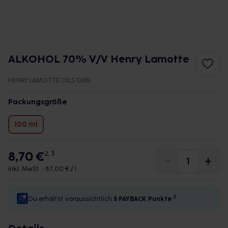
ALKOHOL 70% V/V Henry Lamotte
HENRY LAMOTTE OILS GMB
Packungsgröße
100 ml
8,70 €
2, 3
inkl. MwSt. •
87,00 € / l
4
Du erhältst voraussichtlich
5 PAYBACK
Punkte