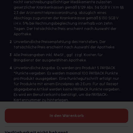
nicht verschreibungspflichtiger Medikamente zulasten
gesetzlicher Krankenkassen gemäß § 129 Abs. 5a SGB V i.V.m §§
2,3 der Arzneimittelpreisverordnung, abzüglich eines
Abschlags zugunsten der Krankenkasse gemäß § 130 SGB V
i.H.v. 5% bei Rechnungsbegleichung innerhalb von zehn
Tagen. Der tatsächliche Preis erscheint nach Auswahl der
Apotheke.
2
Unverbindliche Preisempfehlung des Herstellers. Der
tatsächliche Preis erscheint nach Auswahl der Apotheke.
3
Alle Preisangaben inkl. MwSt., ggf. zzgl. Kosten für
Bringdienst der ausgewählten Apotheke.
4
Unverbindliche Angabe. Es werden pro Produkt 5 PAYBACK
°Punkte vergeben. Es werden maximal 100 PAYBACK Punkte
pro Produkt ausgegeben. Eine Punktegutschrift erfolgt nur
für Produkte mit einem Einzelpreis ab 2 Euro. Für auf Rezept
abgegebene Artikel werden keine PAYBACK Punkte vergeben.
Es wird ein Benutzerkonto benötigt, um die PAYBACK-
Kartennummer zu hinterlegen.
In den Warenkorb
Betreiber des Portals und verantwortlich: gesund.de GmbH &
Co. KG, HRA 113699, Amtsgericht München
Verfügbarkeit nicht bekannt