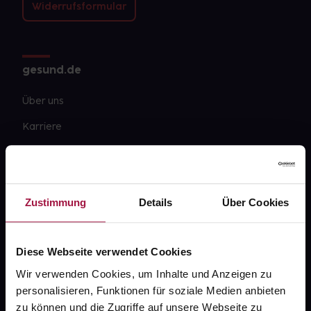
Widerrufsformular
gesund.de
Über uns
Karriere
Newsletter
Barrierefreiheitserklärung
Zustimmung
Details
Über Cookies
PAYBACK
gesund-versorger.de
Diese Webseite verwendet Cookies
Sanitätshäuser
Wir verwenden Cookies, um Inhalte und Anzeigen zu
Datenschutz
personalisieren, Funktionen für soziale Medien anbieten
AGB
zu können und die Zugriffe auf unsere Webseite zu