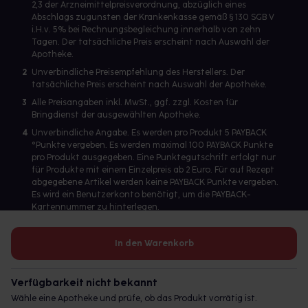
2,3 der Arzneimittelpreisverordnung, abzüglich eines
Abschlags zugunsten der Krankenkasse gemäß § 130 SGB V
i.H.v. 5% bei Rechnungsbegleichung innerhalb von zehn
Tagen. Der tatsächliche Preis erscheint nach Auswahl der
Apotheke.
2
Unverbindliche Preisempfehlung des Herstellers. Der
tatsächliche Preis erscheint nach Auswahl der Apotheke.
3
Alle Preisangaben inkl. MwSt., ggf. zzgl. Kosten für
Bringdienst der ausgewählten Apotheke.
4
Unverbindliche Angabe. Es werden pro Produkt 5 PAYBACK
°Punkte vergeben. Es werden maximal 100 PAYBACK Punkte
pro Produkt ausgegeben. Eine Punktegutschrift erfolgt nur
für Produkte mit einem Einzelpreis ab 2 Euro. Für auf Rezept
abgegebene Artikel werden keine PAYBACK Punkte vergeben.
Es wird ein Benutzerkonto benötigt, um die PAYBACK-
Kartennummer zu hinterlegen.
In den Warenkorb
Betreiber des Portals und verantwortlich: gesund.de GmbH &
Co. KG, HRA 113699, Amtsgericht München
Verfügbarkeit nicht bekannt
© 2026 gesund.de GmbH & Co. KG
Wähle eine Apotheke und prüfe, ob das Produkt vorrätig ist.