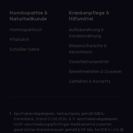
Homöopathie &
Krankenpflege &
Naturheilkunde
Hilfsmittel
Homöopathisch
Aufbaunahrung &
Sondennahrung
Pflanzlich
Blasenschwäche &
Schüßler Salze
Inkontinenz
Desinfektionsmittel
Einnehmehilfen & Dosierer
Gehhilfen & Korsetts
1
Apothekenabgabepreis: Verkaufspreis gemäß ABDA-
Datenbank, Stand 01.08.2026, d. h. Apothekenabgabepreis
nicht verschreibungspflichtiger Medikamente zulasten
gesetzlicher Krankenkassen gemäß § 129 Abs. 5a SGB V i.V.m §§