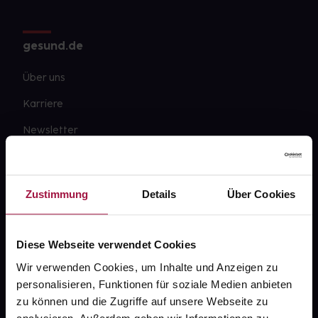
gesund.de
Über uns
Karriere
Newsletter
Barrierefreiheitserklärung
PAYBACK
Zustimmung
Details
Über Cookies
gesund-versorger.de
Sanitätshäuser
Diese Webseite verwendet Cookies
Datenschutz
Wir verwenden Cookies, um Inhalte und Anzeigen zu
personalisieren, Funktionen für soziale Medien anbieten
AGB
zu können und die Zugriffe auf unsere Webseite zu
Impressum