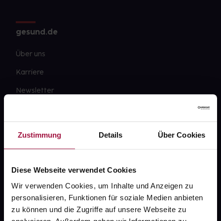
gesund.de
Über uns
Karriere
Newsletter
Barrierefreiheitserklärung
PAYBACK
Zustimmung
Details
Über Cookies
gesund-versorger.de
Sanitätshäuser
Diese Webseite verwendet Cookies
Datenschutz
Wir verwenden Cookies, um Inhalte und Anzeigen zu
personalisieren, Funktionen für soziale Medien anbieten
AGB
zu können und die Zugriffe auf unsere Webseite zu
Impressum