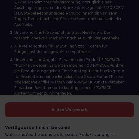
2,3 der Arzneimittelpreisverordnung, abzüglich eines
Abschlags zugunsten der Krankenkasse gemäß § 130 SGB V
i.H.v. 5% bei Rechnungsbegleichung innerhalb von zehn
Tagen. Der tatsächliche Preis erscheint nach Auswahl der
Apotheke.
2
Unverbindliche Preisempfehlung des Herstellers. Der
tatsächliche Preis erscheint nach Auswahl der Apotheke.
3
Alle Preisangaben inkl. MwSt., ggf. zzgl. Kosten für
Bringdienst der ausgewählten Apotheke.
4
Unverbindliche Angabe. Es werden pro Produkt 5 PAYBACK
°Punkte vergeben. Es werden maximal 100 PAYBACK Punkte
pro Produkt ausgegeben. Eine Punktegutschrift erfolgt nur
für Produkte mit einem Einzelpreis ab 2 Euro. Für auf Rezept
abgegebene Artikel werden keine PAYBACK Punkte vergeben.
Es wird ein Benutzerkonto benötigt, um die PAYBACK-
Kartennummer zu hinterlegen.
In den Warenkorb
Betreiber des Portals und verantwortlich: gesund.de GmbH &
Co. KG, HRA 113699, Amtsgericht München
Verfügbarkeit nicht bekannt
© 2026 gesund.de GmbH & Co. KG
Wähle eine Apotheke und prüfe, ob das Produkt vorrätig ist.