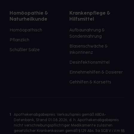
Homöopathie &
Krankenpflege &
Naturheilkunde
Hilfsmittel
Homöopathisch
Aufbaunahrung &
Sondennahrung
Pflanzlich
Blasenschwäche &
Schüßler Salze
Inkontinenz
Desinfektionsmittel
Einnehmehilfen & Dosierer
Gehhilfen & Korsetts
1
Apothekenabgabepreis: Verkaufspreis gemäß ABDA-
Datenbank, Stand 01.08.2026, d. h. Apothekenabgabepreis
nicht verschreibungspflichtiger Medikamente zulasten
gesetzlicher Krankenkassen gemäß § 129 Abs. 5a SGB V i.V.m §§