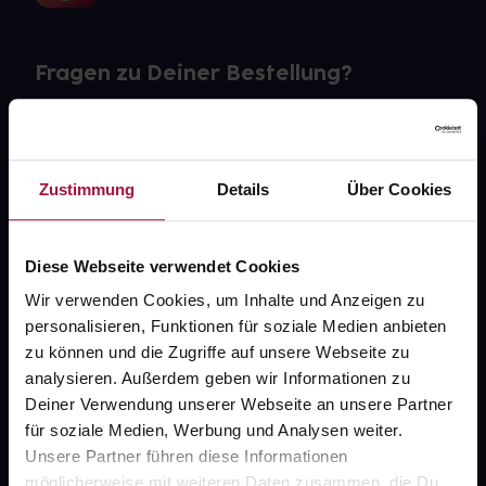
Fragen zu Deiner Bestellung?
Kontakt
FAQ
Zustimmung
Details
Über Cookies
Widerrufsformular
Diese Webseite verwendet Cookies
Wir verwenden Cookies, um Inhalte und Anzeigen zu
personalisieren, Funktionen für soziale Medien anbieten
gesund.de
zu können und die Zugriffe auf unsere Webseite zu
analysieren. Außerdem geben wir Informationen zu
Über uns
Deiner Verwendung unserer Webseite an unsere Partner
Karriere
für soziale Medien, Werbung und Analysen weiter.
Unsere Partner führen diese Informationen
Newsletter
möglicherweise mit weiteren Daten zusammen, die Du