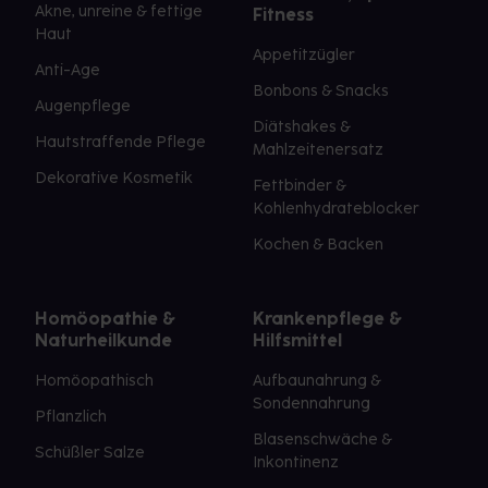
Akne, unreine & fettige
Fitness
Haut
Appetitzügler
Anti-Age
Bonbons & Snacks
Augenpflege
Diätshakes &
Hautstraffende Pflege
Mahlzeitenersatz
Dekorative Kosmetik
Fettbinder &
Kohlenhydrateblocker
Kochen & Backen
Homöopathie &
Krankenpflege &
Naturheilkunde
Hilfsmittel
Homöopathisch
Aufbaunahrung &
Sondennahrung
Pflanzlich
Blasenschwäche &
Schüßler Salze
Inkontinenz