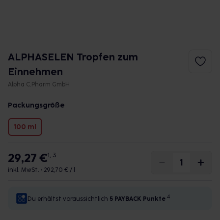
ALPHASELEN Tropfen zum
Einnehmen
Alpha C.Pharm GmbH
Packungsgröße
100 ml
29,27 €
1, 3
inkl. MwSt. •
292,70 € / l
4
Du erhältst voraussichtlich
5 PAYBACK
Punkte