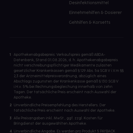
Desinfektionsmittel
Einnehmehilfen & Dosierer
Gehhilfen & Korsetts
1
Apothekenabgabepreis: Verkaufspreis gemäß ABDA-
Datenbank, Stand 01.08.2026, d. h. Apothekenabgabepreis
nicht verschreibungspflichtiger Medikamente zulasten
gesetzlicher Krankenkassen gemäß § 129 Abs. 5a SGB V i.V.m §§
2,3 der Arzneimittelpreisverordnung, abzüglich eines
Abschlags zugunsten der Krankenkasse gemäß § 130 SGB V
i.H.v. 5% bei Rechnungsbegleichung innerhalb von zehn
Tagen. Der tatsächliche Preis erscheint nach Auswahl der
Apotheke.
2
Unverbindliche Preisempfehlung des Herstellers. Der
tatsächliche Preis erscheint nach Auswahl der Apotheke.
3
Alle Preisangaben inkl. MwSt., ggf. zzgl. Kosten für
Bringdienst der ausgewählten Apotheke.
4
Unverbindliche Angabe. Es werden pro Produkt 5 PAYBACK