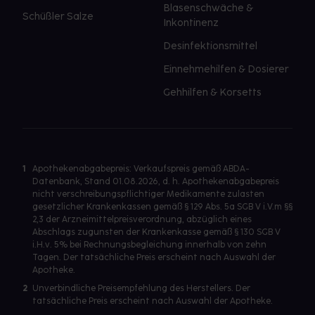
Blasenschwäche &
Schüßler Salze
Inkontinenz
Desinfektionsmittel
Einnehmehilfen & Dosierer
Gehhilfen & Korsetts
1
Apothekenabgabepreis: Verkaufspreis gemäß ABDA-
Datenbank, Stand 01.08.2026, d. h. Apothekenabgabepreis
nicht verschreibungspflichtiger Medikamente zulasten
gesetzlicher Krankenkassen gemäß § 129 Abs. 5a SGB V i.V.m §§
2,3 der Arzneimittelpreisverordnung, abzüglich eines
Abschlags zugunsten der Krankenkasse gemäß § 130 SGB V
i.H.v. 5% bei Rechnungsbegleichung innerhalb von zehn
Tagen. Der tatsächliche Preis erscheint nach Auswahl der
Apotheke.
2
Unverbindliche Preisempfehlung des Herstellers. Der
tatsächliche Preis erscheint nach Auswahl der Apotheke.