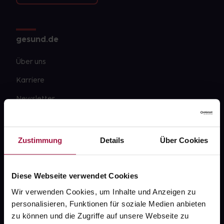
gesund.de
Über uns
Karriere
Newsletter
Barrierefreiheitserklärung
PAYBACK
Zustimmung
Details
Über Cookies
gesund-versorger.de
Sanitätshäuser
Diese Webseite verwendet Cookies
Datenschutz
Wir verwenden Cookies, um Inhalte und Anzeigen zu
personalisieren, Funktionen für soziale Medien anbieten
AGB
zu können und die Zugriffe auf unsere Webseite zu