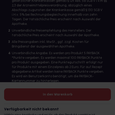
gesetzlicher Krankenkassen gemäß § 129 Abs. 5a SGB V i.V.m §§
2,3 der Arzneimittelpreisverordnung, abzüglich eines
Abschlags zugunsten der Krankenkasse gemäß § 130 SGB V
i.H.v. 5% bei Rechnungsbegleichung innerhalb von zehn
Tagen. Der tatsächliche Preis erscheint nach Auswahl der
Apotheke.
2
Unverbindliche Preisempfehlung des Herstellers. Der
tatsächliche Preis erscheint nach Auswahl der Apotheke.
3
Alle Preisangaben inkl. MwSt., ggf. zzgl. Kosten für
Bringdienst der ausgewählten Apotheke.
4
Unverbindliche Angabe. Es werden pro Produkt 5 PAYBACK
°Punkte vergeben. Es werden maximal 100 PAYBACK Punkte
pro Produkt ausgegeben. Eine Punktegutschrift erfolgt nur
für Produkte mit einem Einzelpreis ab 2 Euro. Für auf Rezept
abgegebene Artikel werden keine PAYBACK Punkte vergeben.
Es wird ein Benutzerkonto benötigt, um die PAYBACK-
Kartennummer zu hinterlegen.
In den Warenkorb
Betreiber des Portals und verantwortlich: gesund.de GmbH &
Co. KG, HRA 113699, Amtsgericht München
Verfügbarkeit nicht bekannt
© 2026 gesund.de GmbH & Co. KG