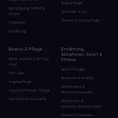
Babypflege
Beruhigung, Schlaf &
Schnuller & Co.
Stress
Zahnen & Zahnpflege
Diabetes
Erkältung
Beauty & Pflege
Ernährung,
Abnehmen, Sport &
Akne, unreine & fettige
Fitness
Haut
Appetitzügler
Anti-Age
Bonbons & Snacks
Augenpflege
Diätshakes &
Hautstraffende Pflege
Mahlzeitenersatz
Dekorative Kosmetik
Fettbinder &
Kohlenhydrateblocker
Kochen & Backen