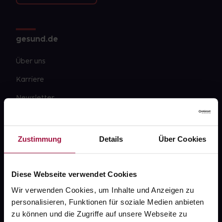
gesund.de
Über uns
Karriere
Newsletter
Barrierefreiheitserklärung
PAYBACK
Zustimmung
Details
Über Cookies
gesund-versorger.de
Sanitätshäuser
Diese Webseite verwendet Cookies
Datenschutz
Wir verwenden Cookies, um Inhalte und Anzeigen zu
personalisieren, Funktionen für soziale Medien anbieten
AGB
zu können und die Zugriffe auf unsere Webseite zu