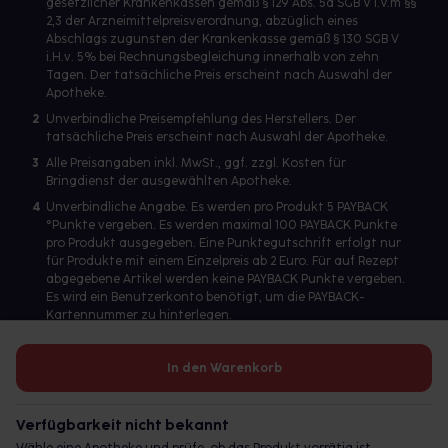
gesetzlicher Krankenkassen gemäß § 129 Abs. 5a SGB V i.V.m §§
2,3 der Arzneimittelpreisverordnung, abzüglich eines
Abschlags zugunsten der Krankenkasse gemäß § 130 SGB V
i.H.v. 5% bei Rechnungsbegleichung innerhalb von zehn
Tagen. Der tatsächliche Preis erscheint nach Auswahl der
Apotheke.
2
Unverbindliche Preisempfehlung des Herstellers. Der
tatsächliche Preis erscheint nach Auswahl der Apotheke.
3
Alle Preisangaben inkl. MwSt., ggf. zzgl. Kosten für
Bringdienst der ausgewählten Apotheke.
4
Unverbindliche Angabe. Es werden pro Produkt 5 PAYBACK
°Punkte vergeben. Es werden maximal 100 PAYBACK Punkte
pro Produkt ausgegeben. Eine Punktegutschrift erfolgt nur
für Produkte mit einem Einzelpreis ab 2 Euro. Für auf Rezept
abgegebene Artikel werden keine PAYBACK Punkte vergeben.
Es wird ein Benutzerkonto benötigt, um die PAYBACK-
Kartennummer zu hinterlegen.
In den Warenkorb
Betreiber des Portals und verantwortlich: gesund.de GmbH &
Co. KG, HRA 113699, Amtsgericht München
Verfügbarkeit nicht bekannt
© 2026 gesund.de GmbH & Co. KG