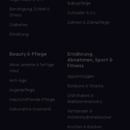
Babypflege
Beruhigung, Schlaf &
Schnuller & Co.
Stress
Zahnen & Zahnpflege
Diabetes
Erkältung
Beauty & Pflege
Ernährung,
Abnehmen, Sport &
Akne, unreine & fettige
Fitness
Haut
Appetitzügler
Anti-Age
Bonbons & Snacks
Augenpflege
Diätshakes &
Hautstraffende Pflege
Mahlzeitenersatz
Dekorative Kosmetik
Fettbinder &
Kohlenhydrateblocker
Kochen & Backen