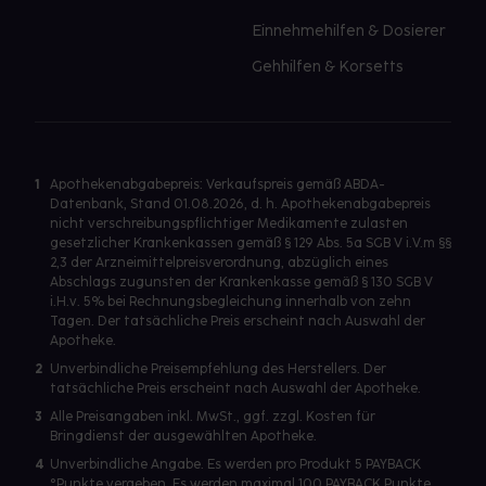
Einnehmehilfen & Dosierer
Gehhilfen & Korsetts
1
Apothekenabgabepreis: Verkaufspreis gemäß ABDA-
Datenbank, Stand 01.08.2026, d. h. Apothekenabgabepreis
nicht verschreibungspflichtiger Medikamente zulasten
gesetzlicher Krankenkassen gemäß § 129 Abs. 5a SGB V i.V.m §§
2,3 der Arzneimittelpreisverordnung, abzüglich eines
Abschlags zugunsten der Krankenkasse gemäß § 130 SGB V
i.H.v. 5% bei Rechnungsbegleichung innerhalb von zehn
Tagen. Der tatsächliche Preis erscheint nach Auswahl der
Apotheke.
2
Unverbindliche Preisempfehlung des Herstellers. Der
tatsächliche Preis erscheint nach Auswahl der Apotheke.
3
Alle Preisangaben inkl. MwSt., ggf. zzgl. Kosten für
Bringdienst der ausgewählten Apotheke.
4
Unverbindliche Angabe. Es werden pro Produkt 5 PAYBACK
°Punkte vergeben. Es werden maximal 100 PAYBACK Punkte