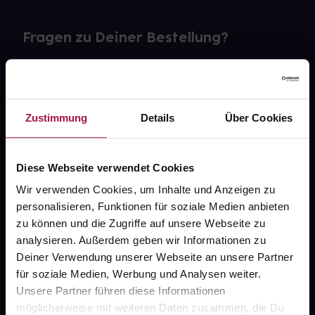
Fragen zu Deiner Bestellung?
Kontakt
FAQ
Zustimmung
Details
Über Cookies
Widerrufsformular
Diese Webseite verwendet Cookies
Wir verwenden Cookies, um Inhalte und Anzeigen zu
personalisieren, Funktionen für soziale Medien anbieten
gesund.de
zu können und die Zugriffe auf unsere Webseite zu
analysieren. Außerdem geben wir Informationen zu
Über uns
Deiner Verwendung unserer Webseite an unsere Partner
Karriere
für soziale Medien, Werbung und Analysen weiter.
Unsere Partner führen diese Informationen
Newsletter
möglicherweise mit weiteren Daten zusammen, die Du