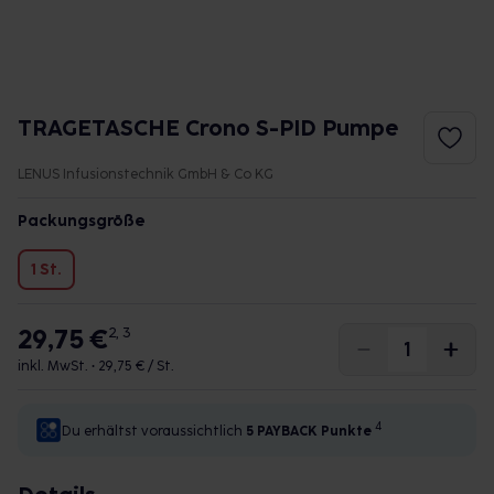
TRAGETASCHE Crono S-PID Pumpe
LENUS Infusionstechnik GmbH & Co KG
Packungsgröße
1 St.
29,75 €
2, 3
inkl. MwSt. •
29,75 € / St.
4
Du erhältst voraussichtlich
5 PAYBACK
Punkte