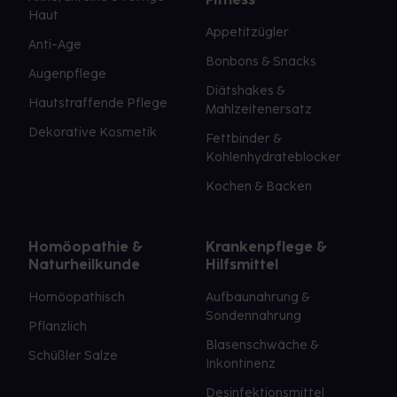
Haut
Appetitzügler
Anti-Age
Bonbons & Snacks
Augenpflege
Diätshakes &
Hautstraffende Pflege
Mahlzeitenersatz
Dekorative Kosmetik
Fettbinder &
Kohlenhydrateblocker
Kochen & Backen
Homöopathie &
Krankenpflege &
Naturheilkunde
Hilfsmittel
Homöopathisch
Aufbaunahrung &
Sondennahrung
Pflanzlich
Blasenschwäche &
Schüßler Salze
Inkontinenz
Desinfektionsmittel