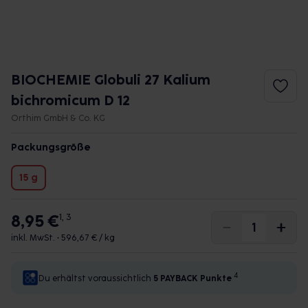
BIOCHEMIE Globuli 27 Kalium
bichromicum D 12
Orthim GmbH & Co. KG
Packungsgröße
15 g
8,95 €
1, 3
inkl. MwSt. •
596,67 € / kg
4
Du erhältst voraussichtlich
5 PAYBACK
Punkte