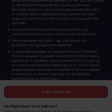
gesetzlicher Krankenkassen gemäß § 129 Abs. 5a SGB V i.V.m §§
2,3 der Arzneimittelpreisverordnung, abzüglich eines
Abschlags zugunsten der Krankenkasse gemäß § 130 SGB V
i.H.v. 5% bei Rechnungsbegleichung innerhalb von zehn
Tagen. Der tatsächliche Preis erscheint nach Auswahl der
Apotheke.
2
Unverbindliche Preisempfehlung des Herstellers. Der
tatsächliche Preis erscheint nach Auswahl der Apotheke.
3
Alle Preisangaben inkl. MwSt., ggf. zzgl. Kosten für
Bringdienst der ausgewählten Apotheke.
4
Unverbindliche Angabe. Es werden pro Produkt 5 PAYBACK
°Punkte vergeben. Es werden maximal 100 PAYBACK Punkte
pro Produkt ausgegeben. Eine Punktegutschrift erfolgt nur
für Produkte mit einem Einzelpreis ab 2 Euro. Für auf Rezept
abgegebene Artikel werden keine PAYBACK Punkte vergeben.
Es wird ein Benutzerkonto benötigt, um die PAYBACK-
Kartennummer zu hinterlegen.
In den Warenkorb
Betreiber des Portals und verantwortlich: gesund.de GmbH &
Co. KG, HRA 113699, Amtsgericht München
Verfügbarkeit nicht bekannt
© 2026 gesund.de GmbH & Co. KG