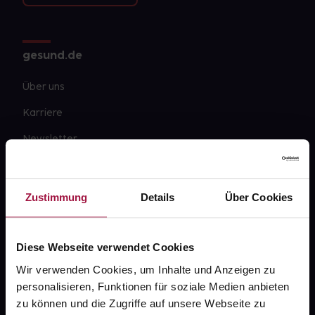
gesund.de
Über uns
Karriere
Newsletter
Barrierefreiheitserklärung
PAYBACK
Zustimmung
Details
Über Cookies
gesund-versorger.de
Sanitätshäuser
Diese Webseite verwendet Cookies
Datenschutz
Wir verwenden Cookies, um Inhalte und Anzeigen zu
personalisieren, Funktionen für soziale Medien anbieten
AGB
zu können und die Zugriffe auf unsere Webseite zu