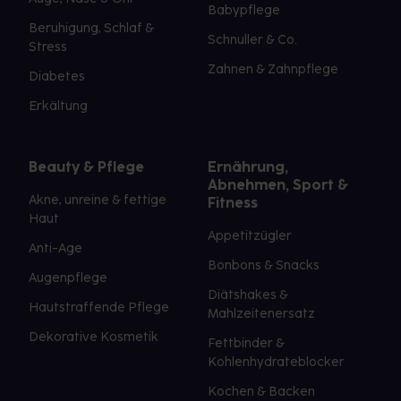
Babypflege
Beruhigung, Schlaf &
Schnuller & Co.
Stress
Zahnen & Zahnpflege
Diabetes
Erkältung
Beauty & Pflege
Ernährung,
Abnehmen, Sport &
Akne, unreine & fettige
Fitness
Haut
Appetitzügler
Anti-Age
Bonbons & Snacks
Augenpflege
Diätshakes &
Hautstraffende Pflege
Mahlzeitenersatz
Dekorative Kosmetik
Fettbinder &
Kohlenhydrateblocker
Kochen & Backen