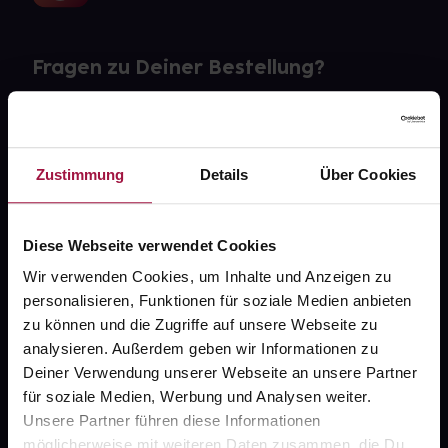
Fragen zu Deiner Bestellung?
Kontakt
FAQ
Zustimmung
Details
Über Cookies
Widerrufsformular
Diese Webseite verwendet Cookies
Wir verwenden Cookies, um Inhalte und Anzeigen zu
personalisieren, Funktionen für soziale Medien anbieten
gesund.de
zu können und die Zugriffe auf unsere Webseite zu
analysieren. Außerdem geben wir Informationen zu
Über uns
Deiner Verwendung unserer Webseite an unsere Partner
Karriere
für soziale Medien, Werbung und Analysen weiter.
Unsere Partner führen diese Informationen
Newsletter
möglicherweise mit weiteren Daten zusammen, die Du