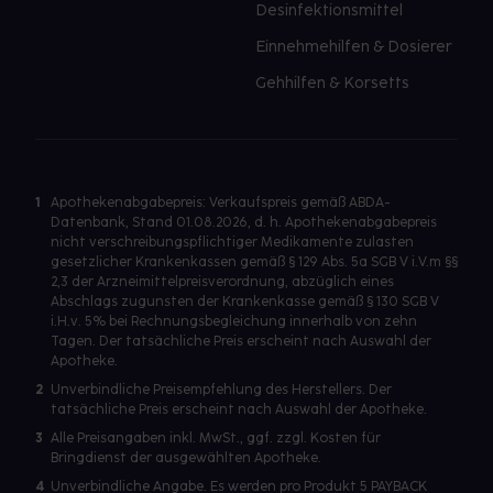
Desinfektionsmittel
Einnehmehilfen & Dosierer
Gehhilfen & Korsetts
1
Apothekenabgabepreis: Verkaufspreis gemäß ABDA-
Datenbank, Stand 01.08.2026, d. h. Apothekenabgabepreis
nicht verschreibungspflichtiger Medikamente zulasten
gesetzlicher Krankenkassen gemäß § 129 Abs. 5a SGB V i.V.m §§
2,3 der Arzneimittelpreisverordnung, abzüglich eines
Abschlags zugunsten der Krankenkasse gemäß § 130 SGB V
i.H.v. 5% bei Rechnungsbegleichung innerhalb von zehn
Tagen. Der tatsächliche Preis erscheint nach Auswahl der
Apotheke.
2
Unverbindliche Preisempfehlung des Herstellers. Der
tatsächliche Preis erscheint nach Auswahl der Apotheke.
3
Alle Preisangaben inkl. MwSt., ggf. zzgl. Kosten für
Bringdienst der ausgewählten Apotheke.
4
Unverbindliche Angabe. Es werden pro Produkt 5 PAYBACK