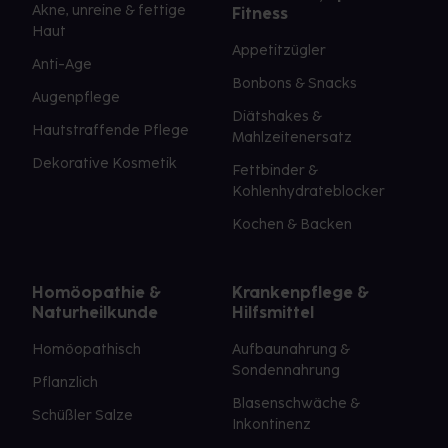
Akne, unreine & fettige
Fitness
Haut
Appetitzügler
Anti-Age
Bonbons & Snacks
Augenpflege
Diätshakes &
Hautstraffende Pflege
Mahlzeitenersatz
Dekorative Kosmetik
Fettbinder &
Kohlenhydrateblocker
Kochen & Backen
Homöopathie &
Krankenpflege &
Naturheilkunde
Hilfsmittel
Homöopathisch
Aufbaunahrung &
Sondennahrung
Pflanzlich
Blasenschwäche &
Schüßler Salze
Inkontinenz