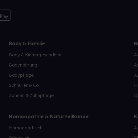
Baby & Familie
B
Baby & Kindergesundheit
A
Babynahrung
A
Babypflege
A
Schnuller & Co.
H
Zahnen & Zahnpflege
D
Homöopathie & Naturheilkunde
K
Homöopathisch
A