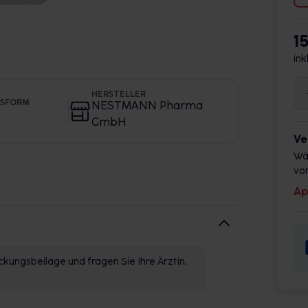
1
ink
HERSTELLER
GSFORM
NESTMANN Pharma
GmbH
Ve
Wä
vor
Ap
kungsbeilage und fragen Sie Ihre Ärztin,