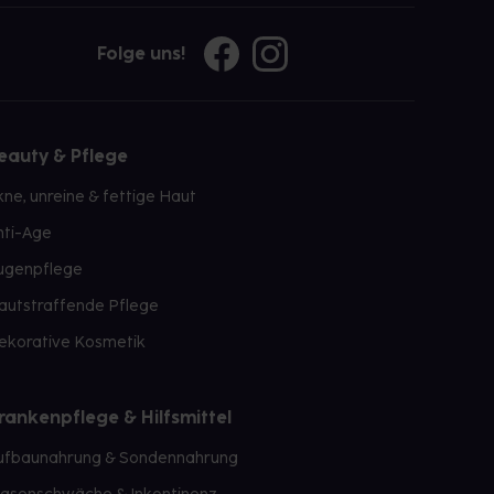
Folge uns!
eauty & Pflege
kne, unreine & fettige Haut
nti-Age
ugenpflege
autstraffende Pflege
ekorative Kosmetik
rankenpflege & Hilfsmittel
ufbaunahrung & Sondennahrung