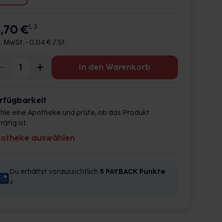
5,70 €
1, 3
l. MwSt. •
0,04 € / St.
In den Warenkorb
rfügbarkeit
hle eine Apotheke und prüfe, ob das Produkt
rätig ist.
otheke auswählen
Du erhältst voraussichtlich
5 PAYBACK
Punkte
4