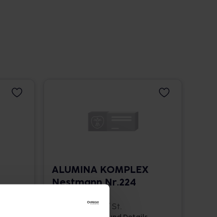
ALUMINA KOMPLEX
Nestmann Nr.224
Tabletten
120 St. • 0,14 € / St.