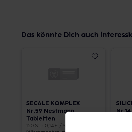
Das könnte Dich auch interessi
SECALE KOMPLEX
SILI
Nr.59 Nestmann
Nr.14
Tabletten
120 St. 
120 St. • 0,14 € / St.