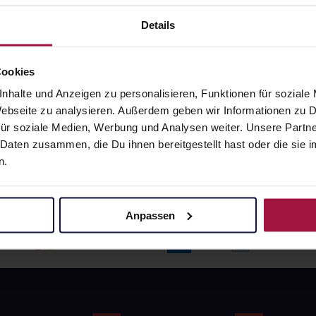
angaben und Details
Pflichtangaben und Details
7
€
16,77
€
Details
1, 3
1, 3
Cookies
nhalte und Anzeigen zu personalisieren, Funktionen für soziale
 Webseite zu analysieren. Außerdem geben wir Informationen zu
ür soziale Medien, Werbung und Analysen weiter. Unsere Partne
 Daten zusammen, die Du ihnen bereitgestellt hast oder die si
n.
Anpassen