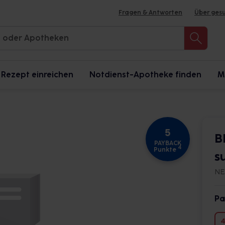
Fragen & Antworten
Über ges
Rezept einreichen
Notdienst-Apotheke finden
M
5
B
PAYBACK
4
Punkte
s
NE
Pa
4