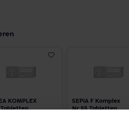
eren
CEA KOMPLEX
SEPIA F Komplex
 Tabletten
Nr.55 Tabletten
• 0,14 € / St.
120 St. • 0,14 € / St.