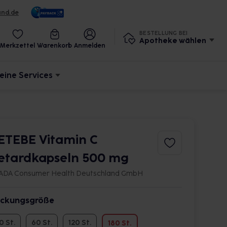
und.de
BESTELLUNG BEI
Apotheke wählen
Merkzettel
Warenkorb
Anmelden
eine Services
ETEBE Vitamin C
etardkapseln 500 mg
ADA Consumer Health Deutschland GmbH
ckungsgröße
0 St.
60 St.
120 St.
180 St.