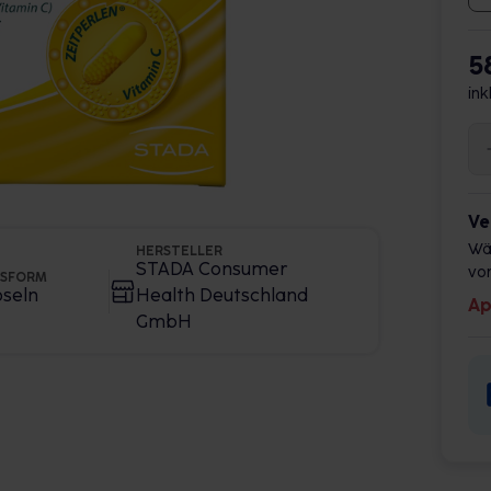
5
ink
Ve
Wä
HERSTELLER
STADA Consumer
vor
GSFORM
seln
Health Deutschland
Ap
GmbH