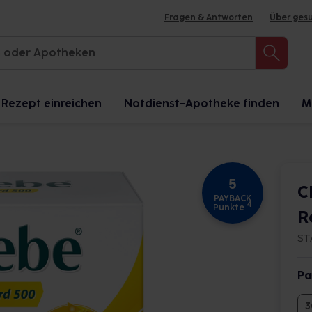
Fragen & Antworten
Über ges
Rezept einreichen
Notdienst-Apotheke finden
M
5
C
PAYBACK
4
Punkte
R
ST
Pa
3