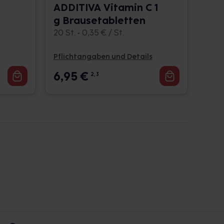
ADDITIVA Vitamin C 1
g Brausetabletten
20 St. • 0,35 € / St.
Pflichtangaben und Details
6,95
€
2, 3