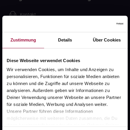
Kontakt
FAQ
Zustimmung
Details
Über Cookies
Widerrufsformular
Diese Webseite verwendet Cookies
gesund.de
Wir verwenden Cookies, um Inhalte und Anzeigen zu
personalisieren, Funktionen für soziale Medien anbieten
Über uns
zu können und die Zugriffe auf unsere Webseite zu
analysieren. Außerdem geben wir Informationen zu
Karriere
Deiner Verwendung unserer Webseite an unsere Partner
Newsletter
für soziale Medien, Werbung und Analysen weiter.
Unsere Partner führen diese Informationen
Barrierefreiheitserklärung
möglicherweise mit weiteren Daten zusammen, die Du
ihnen bereitgestellt hast oder die sie im Rahmen Deiner
PAYBACK