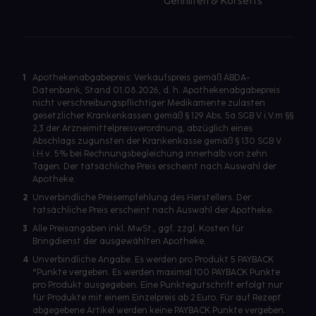
Gehhilfen & Korsetts
1
Apothekenabgabepreis: Verkaufspreis gemäß ABDA-
Datenbank, Stand 01.08.2026, d. h. Apothekenabgabepreis
nicht verschreibungspflichtiger Medikamente zulasten
gesetzlicher Krankenkassen gemäß § 129 Abs. 5a SGB V i.V.m §§
2,3 der Arzneimittelpreisverordnung, abzüglich eines
Abschlags zugunsten der Krankenkasse gemäß § 130 SGB V
i.H.v. 5% bei Rechnungsbegleichung innerhalb von zehn
Tagen. Der tatsächliche Preis erscheint nach Auswahl der
Apotheke.
2
Unverbindliche Preisempfehlung des Herstellers. Der
tatsächliche Preis erscheint nach Auswahl der Apotheke.
3
Alle Preisangaben inkl. MwSt., ggf. zzgl. Kosten für
Bringdienst der ausgewählten Apotheke.
4
Unverbindliche Angabe. Es werden pro Produkt 5 PAYBACK
°Punkte vergeben. Es werden maximal 100 PAYBACK Punkte
pro Produkt ausgegeben. Eine Punktegutschrift erfolgt nur
für Produkte mit einem Einzelpreis ab 2 Euro. Für auf Rezept
abgegebene Artikel werden keine PAYBACK Punkte vergeben.