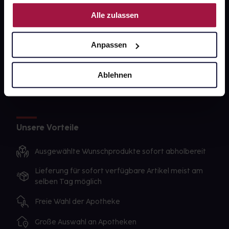
Nutzung der Dienste gesammelt haben.
gesund-versorger.de
Alle zulassen
Sanitätshäuser
Anpassen
Datenschutz
AGB
Ablehnen
Impressum
Unsere Vorteile
Ausgewählte Wunschprodukte sofort abholbereit
Lieferung für sofort verfügbare Artikel meist am
selben Tag möglich
Freie Wahl der Apotheke
Große Auswahl an Apotheken