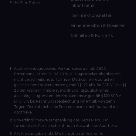
Schüßler Salze
Inkontinenz
Desinfektionsmittel
Einnehmehilfen & Dosierer
Gehhilfen & Korsetts
1
Apothekenabgabepreis: Verkaufspreis gemäß ABDA-
Datenbank, Stand 01.08.2026, d. h. Apothekenabgabepreis
nicht verschreibungspflichtiger Medikamente zulasten
gesetzlicher Krankenkassen gemäß § 129 Abs. 5a SGB V i.V.m §§
2,3 der Arzneimittelpreisverordnung, abzüglich eines
Abschlags zugunsten der Krankenkasse gemäß § 130 SGB V
i.H.v. 5% bei Rechnungsbegleichung innerhalb von zehn
Tagen. Der tatsächliche Preis erscheint nach Auswahl der
Apotheke.
2
Unverbindliche Preisempfehlung des Herstellers. Der
tatsächliche Preis erscheint nach Auswahl der Apotheke.
3
Alle Preisangaben inkl. MwSt., ggf. zzgl. Kosten für