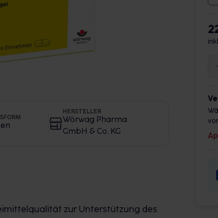
2
ink
Ve
Wä
HERSTELLER
GSFORM
Wörwag Pharma
vor
ten
GmbH & Co. KG
Ap
imittelqualität zur Unterstützung des