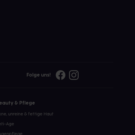
Folge uns!
eauty & Pflege
kne, unreine & fettige Haut
nti-Age
ugenpflege