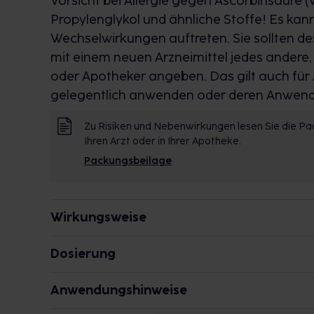
Vorsicht bei Allergie gegen Ascorbinsäure (V
Propylenglykol und ähnliche Stoffe! Es kan
Wechselwirkungen auftreten. Sie sollten d
mit einem neuen Arzneimittel jedes andere,
oder Apotheker angeben. Das gilt auch für Ar
gelegentlich anwenden oder deren Anwendun
Zu Risiken und Nebenwirkungen lesen Sie die Pac
Ihren Arzt oder in Ihrer Apotheke.
Packungsbeilage
Wirkungsweise
Wie wirkt der Inhaltsstoff des Arzneimittels?
Dosierung
Erwachsene
Der Wirkstoff ist wasserlösliches Vitamin 
Anwendungshinweise
Einzel-/Gesamtdosis: 1/2 Tablette/jeden 2. 
Kampf gegen Schädlinge und macht zusam