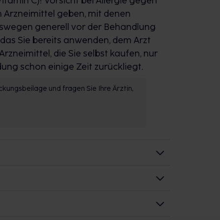
itamin C)! Vorsicht bei Allergie gegen
n Arzneimittel geben, mit denen
eswegen generell vor der Behandlung
 das Sie bereits anwenden, dem Arzt
zneimittel, die Sie selbst kaufen, nur
g schon einige Zeit zurückliegt.
kungsbeilage und fragen Sie Ihre Ärztin,
C. Er unterstützt das Immunsystem im
oder 3. Tag
men mit Vitamin E aggressive