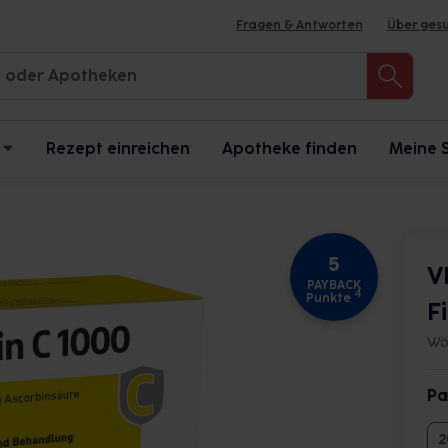
Fragen & Antworten
Über ges
Rezept einreichen
Apotheke finden
Meine 
5
V
PAYBACK
4
Punkte
F
Wö
Pa
2