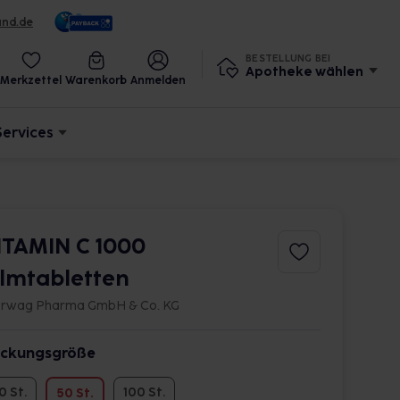
und.de
BESTELLUNG BEI
Apotheke wählen
Merkzettel
Warenkorb
Anmelden
Services
ITAMIN C 1000
ilmtabletten
rwag Pharma GmbH & Co. KG
ckungsgröße
0 St.
100 St.
50 St.