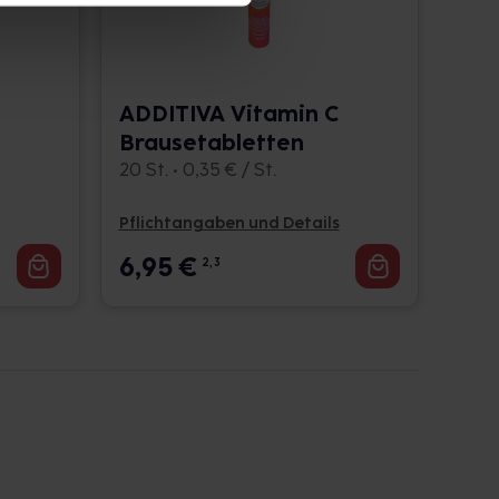
ADDITIVA Vitamin C
Brausetabletten
20 St. • 0,35 € / St.
Pflichtangaben und Details
6,95
€
2, 3