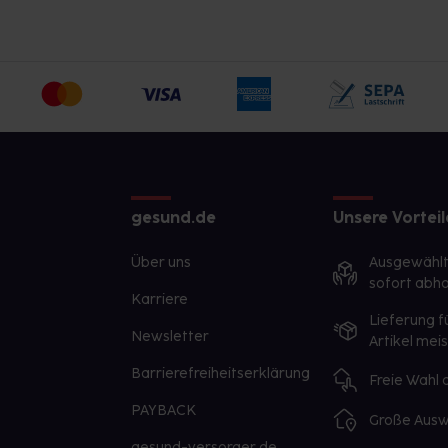
gesund.de
Unsere Vorteil
Über uns
Ausgewähl
sofort abho
Karriere
Lieferung f
Newsletter
Artikel mei
Barrierefreiheitserklärung
Freie Wahl
PAYBACK
Große Ausw
gesund-versorger.de