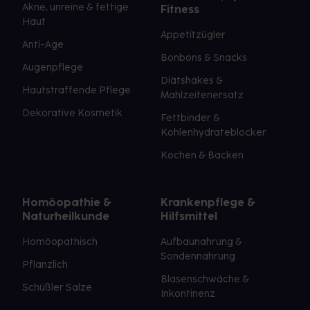
Akne, unreine & fettige
Fitness
Haut
Appetitzügler
Anti-Age
Bonbons & Snacks
Augenpflege
Diätshakes &
Hautstraffende Pflege
Mahlzeitenersatz
Dekorative Kosmetik
Fettbinder &
Kohlenhydrateblocker
Kochen & Backen
Homöopathie &
Krankenpflege &
Naturheilkunde
Hilfsmittel
Homöopathisch
Aufbaunahrung &
Sondennahrung
Pflanzlich
Blasenschwäche &
Schüßler Salze
Inkontinenz