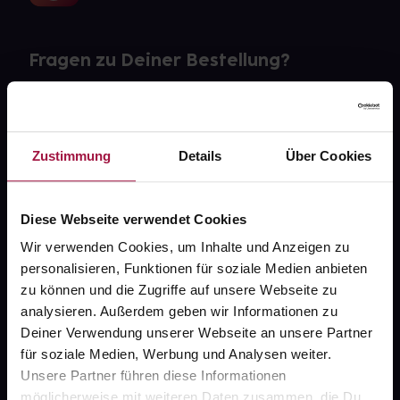
Fragen zu Deiner Bestellung?
Kontakt
FAQ
Zustimmung
Details
Über Cookies
Widerrufsformular
Diese Webseite verwendet Cookies
Wir verwenden Cookies, um Inhalte und Anzeigen zu
personalisieren, Funktionen für soziale Medien anbieten
gesund.de
zu können und die Zugriffe auf unsere Webseite zu
analysieren. Außerdem geben wir Informationen zu
Über uns
Deiner Verwendung unserer Webseite an unsere Partner
Karriere
für soziale Medien, Werbung und Analysen weiter.
Unsere Partner führen diese Informationen
Newsletter
möglicherweise mit weiteren Daten zusammen, die Du