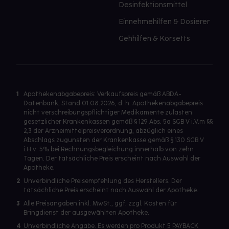
Desinfektionsmittel
Einnehmehilfen & Dosierer
Gehhilfen & Korsetts
1
Apothekenabgabepreis: Verkaufspreis gemäß ABDA-
Datenbank, Stand 01.08.2026, d. h. Apothekenabgabepreis
nicht verschreibungspflichtiger Medikamente zulasten
gesetzlicher Krankenkassen gemäß § 129 Abs. 5a SGB V i.V.m §§
2,3 der Arzneimittelpreisverordnung, abzüglich eines
Abschlags zugunsten der Krankenkasse gemäß § 130 SGB V
i.H.v. 5% bei Rechnungsbegleichung innerhalb von zehn
Tagen. Der tatsächliche Preis erscheint nach Auswahl der
Apotheke.
2
Unverbindliche Preisempfehlung des Herstellers. Der
tatsächliche Preis erscheint nach Auswahl der Apotheke.
3
Alle Preisangaben inkl. MwSt., ggf. zzgl. Kosten für
Bringdienst der ausgewählten Apotheke.
4
Unverbindliche Angabe. Es werden pro Produkt 5 PAYBACK