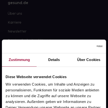
gesund.de
Über uns
Karriere
Newsletter
Barrierefreiheitserklärung
PAYBACK
gesund-versorger.de
Zustimmung
Details
Über Cookies
Sanitätshäuser
Datenschutz
Diese Webseite verwendet Cookies
Wir verwenden Cookies, um Inhalte und Anzeigen zu
AGB
personalisieren, Funktionen für soziale Medien anbieten
Impressum
zu können und die Zugriffe auf unsere Webseite zu
analysieren. Außerdem geben wir Informationen zu
Deiner Verwendung unserer Webseite an unsere Partner