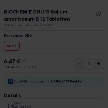
BIOCHEMIE DHU 13 Kalium
arsenicosum D 12 Tabletten
DHU-Arzneimittel GmbH & Co. KG
Packungsgröße
80 St.
6,47 €
1, 3
inkl. MwSt. •
0,08 € / St.
4
Du erhältst voraussichtlich
5 PAYBACK
Punkte
Details
PZN
00274950