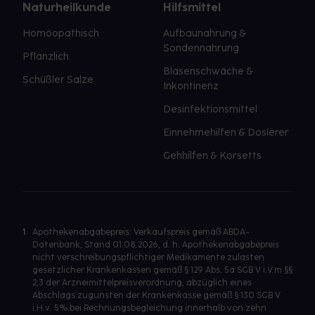
Naturheilkunde
Hilfsmittel
Homöopathisch
Aufbaunahrung &
Sondennahrung
Pflanzlich
Blasenschwäche &
Schüßler Salze
Inkontinenz
Desinfektionsmittel
Einnehmehilfen & Dosierer
Gehhilfen & Korsetts
1
Apothekenabgabepreis: Verkaufspreis gemäß ABDA-
Datenbank, Stand 01.08.2026, d. h. Apothekenabgabepreis
nicht verschreibungspflichtiger Medikamente zulasten
gesetzlicher Krankenkassen gemäß § 129 Abs. 5a SGB V i.V.m §§
2,3 der Arzneimittelpreisverordnung, abzüglich eines
Abschlags zugunsten der Krankenkasse gemäß § 130 SGB V
i.H.v. 5% bei Rechnungsbegleichung innerhalb von zehn