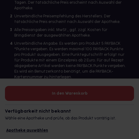
Tagen. Der tatsächliche Preis erscheint nach Auswahl der
Apotheke.
2
Unverbindliche Preisempfehlung des Herstellers. Der
tatsächliche Preis erscheint nach Auswahl der Apotheke.
3
Alle Preisangaben inkl. MwSt., ggf. zzgl. Kosten für
Bringdienst der ausgewählten Apotheke.
4
Unverbindliche Angabe. Es werden pro Produkt 5 PAYBACK
°Punkte vergeben. Es werden maximal 100 PAYBACK Punkte
pro Produkt ausgegeben. Eine Punktegutschrift erfolgt nur
für Produkte mit einem Einzelpreis ab 2 Euro. Für auf Rezept
abgegebene Artikel werden keine PAYBACK Punkte vergeben.
Es wird ein Benutzerkonto benötigt, um die PAYBACK-
Kartennummer zu hinterlegen.
In den Warenkorb
Betreiber des Portals und verantwortlich: gesund.de GmbH &
Co. KG, HRA 113699, Amtsgericht München
Verfügbarkeit nicht bekannt
© 2026 gesund.de GmbH & Co. KG
Wähle eine Apotheke und prüfe, ob das Produkt vorrätig ist.
Apotheke auswählen