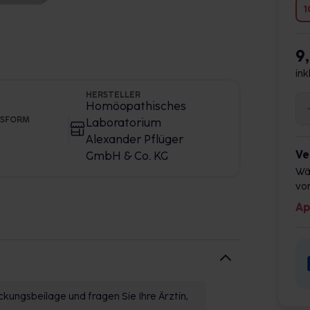
1
9
ink
HERSTELLER
Homöopathisches
GSFORM
Laboratorium
Alexander Pflüger
Ve
GmbH & Co. KG
Wä
vor
Ap
kungsbeilage und fragen Sie Ihre Ärztin,