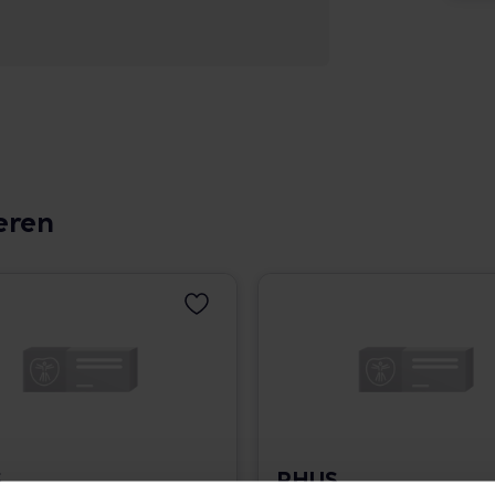
eren
S
RHUS