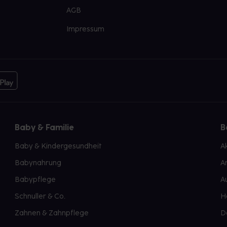
AGB
Impressum
Baby & Familie
B
Baby & Kindergesundheit
A
Babynahrung
A
Babypflege
A
Schnuller & Co.
H
Zahnen & Zahnpflege
D