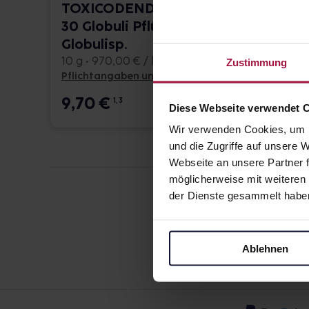
TOXICODENDRON C
TOXI
30 Globuli Pflüger
Globu
Globulisp.
Globu
10 g • 970,00 € / kg
10 g • 
Zustimmung
Pflichtangaben und Details
Pflicht
9,70
€
9,5
1, 3
Diese Webseite verwendet 
Wir verwenden Cookies, um I
und die Zugriffe auf unsere
Webseite an unsere Partner f
möglicherweise mit weiteren
der Dienste gesammelt habe
Ablehnen