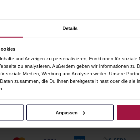
CODENDRON D 6
TOXICODENDRON 
li Pflüger
12 Globuli Pflüger
lisp.
Globulisp.
950,00 € / kg
10 g • 950,00 € / kg
Details
angaben und Details
Pflichtangaben und Details
0
€
9,50
€
1, 3
1, 3
Cookies
nhalte und Anzeigen zu personalisieren, Funktionen für soziale
 Webseite zu analysieren. Außerdem geben wir Informationen zu
ür soziale Medien, Werbung und Analysen weiter. Unsere Partne
 Daten zusammen, die Du ihnen bereitgestellt hast oder die si
n.
Anpassen