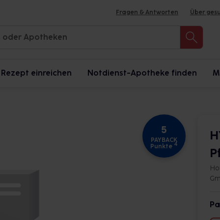
Fragen & Antworten
Über ges
Rezept einreichen
Notdienst-Apotheke finden
M
5
H
PAYBACK
4
Punkte
P
Ho
Gm
Pa