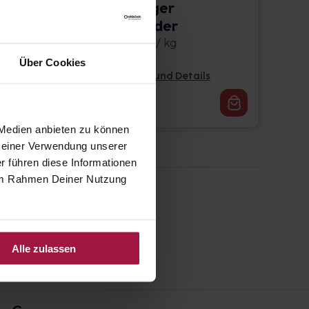
D
Globuli Pflüger
Globulispender
10 g • 970,00 € / kg
Über Cookies
Pflichtangaben und Details
9,70
€
1, 3
 Medien anbieten zu können
 Deiner Verwendung unserer
r führen diese Informationen
e im Rahmen Deiner Nutzung
Alle zulassen