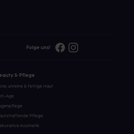
Folge uns!
eauty & Pflege
kne, unreine & fettige Haut
nti-Age
ugenpflege
autstraffende Pflege
ekorative Kosmetik