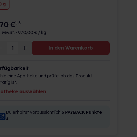
0 g
,70 €
1, 3
l. MwSt. •
970,00 € / kg
In den Warenkorb
rfügbarkeit
hle eine Apotheke und prüfe, ob das Produkt
rätig ist.
otheke auswählen
Du erhältst voraussichtlich
5 PAYBACK
Punkte
4