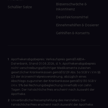
Blasenschwäche &
Schüßler Salze
Inkontinenz
Desinfektionsmittel
Einnehmehilfen & Dosierer
Gehhilfen & Korsetts
1
Apothekenabgabepreis: Verkaufspreis gemäß ABDA-
Datenbank, Stand 01.08.2026, d. h. Apothekenabgabepreis
nicht verschreibungspflichtiger Medikamente zulasten
gesetzlicher Krankenkassen gemäß § 129 Abs. 5a SGB V i.V.m §§
2,3 der Arzneimittelpreisverordnung, abzüglich eines
Abschlags zugunsten der Krankenkasse gemäß § 130 SGB V
i.H.v. 5% bei Rechnungsbegleichung innerhalb von zehn
Tagen. Der tatsächliche Preis erscheint nach Auswahl der
Apotheke.
2
Unverbindliche Preisempfehlung des Herstellers. Der
tatsächliche Preis erscheint nach Auswahl der Apotheke.