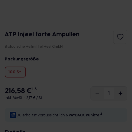
ATP Injeel forte Ampullen
Biologische Heilmittel Heel GmbH
Packungsgröße
100 St.
216,58 €
1, 3
inkl. MwSt. •
2,17 € / St.
4
Du erhältst voraussichtlich
5 PAYBACK
Punkte