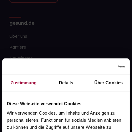
gesund.de
Über uns
Karriere
Newsletter
Barrierefreiheitserklärung
PAYBACK
Zustimmung
Details
Über Cookies
gesund-versorger.de
Sanitätshäuser
Diese Webseite verwendet Cookies
Datenschutz
Wir verwenden Cookies, um Inhalte und Anzeigen zu
personalisieren, Funktionen für soziale Medien anbieten
AGB
zu können und die Zugriffe auf unsere Webseite zu