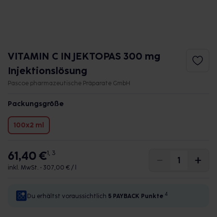
VITAMIN C INJEKTOPAS 300 mg
Injektionslösung
Pascoe pharmazeutische Präparate GmbH
Packungsgröße
100x2 ml
61,40 €
1, 3
inkl. MwSt. •
307,00 € / l
4
Du erhältst voraussichtlich
5 PAYBACK
Punkte