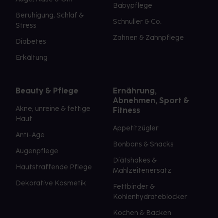
Babypflege
Beruhigung, Schlaf &
Schnuller & Co.
Stress
Zahnen & Zahnpflege
Diabetes
Erkältung
Beauty & Pflege
Ernährung,
Abnehmen, Sport &
Akne, unreine & fettige
Fitness
Haut
Appetitzügler
Anti-Age
Bonbons & Snacks
Augenpflege
Diätshakes &
Hautstraffende Pflege
Mahlzeitenersatz
Dekorative Kosmetik
Fettbinder &
Kohlenhydrateblocker
Kochen & Backen