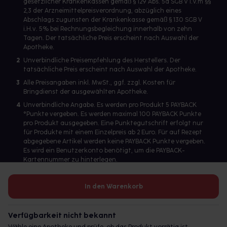
gesetzlicher Krankenkassen gemäß § 129 Abs. 5a SGB V i.V.m §§
2,3 der Arzneimittelpreisverordnung, abzüglich eines
Abschlags zugunsten der Krankenkasse gemäß § 130 SGB V
i.H.v. 5% bei Rechnungsbegleichung innerhalb von zehn
Tagen. Der tatsächliche Preis erscheint nach Auswahl der
Apotheke.
2
Unverbindliche Preisempfehlung des Herstellers. Der
tatsächliche Preis erscheint nach Auswahl der Apotheke.
3
Alle Preisangaben inkl. MwSt., ggf. zzgl. Kosten für
Bringdienst der ausgewählten Apotheke.
4
Unverbindliche Angabe. Es werden pro Produkt 5 PAYBACK
°Punkte vergeben. Es werden maximal 100 PAYBACK Punkte
pro Produkt ausgegeben. Eine Punktegutschrift erfolgt nur
für Produkte mit einem Einzelpreis ab 2 Euro. Für auf Rezept
abgegebene Artikel werden keine PAYBACK Punkte vergeben.
Es wird ein Benutzerkonto benötigt, um die PAYBACK-
Kartennummer zu hinterlegen.
In den Warenkorb
Betreiber des Portals und verantwortlich: gesund.de GmbH &
Co. KG, HRA 113699, Amtsgericht München
Verfügbarkeit nicht bekannt
© 2026 gesund.de GmbH & Co. KG