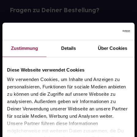
Fragen zu Deiner Bestellung?
Kontakt
FAQ
Zustimmung
Details
Über Cookies
Widerrufsformular
Diese Webseite verwendet Cookies
Wir verwenden Cookies, um Inhalte und Anzeigen zu
gesund.de
personalisieren, Funktionen für soziale Medien anbieten
zu können und die Zugriffe auf unsere Webseite zu
Über uns
analysieren. Außerdem geben wir Informationen zu
Deiner Verwendung unserer Webseite an unsere Partner
Karriere
für soziale Medien, Werbung und Analysen weiter.
Newsletter
Unsere Partner führen diese Informationen
möglicherweise mit weiteren Daten zusammen, die Du
Barrierefreiheitserklärung