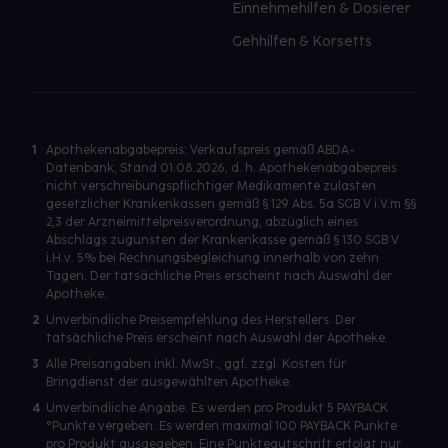
Einnehmehilfen & Dosierer
Gehhilfen & Korsetts
1
Apothekenabgabepreis: Verkaufspreis gemäß ABDA-
Datenbank, Stand 01.08.2026, d. h. Apothekenabgabepreis
nicht verschreibungspflichtiger Medikamente zulasten
gesetzlicher Krankenkassen gemäß § 129 Abs. 5a SGB V i.V.m §§
2,3 der Arzneimittelpreisverordnung, abzüglich eines
Abschlags zugunsten der Krankenkasse gemäß § 130 SGB V
i.H.v. 5% bei Rechnungsbegleichung innerhalb von zehn
Tagen. Der tatsächliche Preis erscheint nach Auswahl der
Apotheke.
2
Unverbindliche Preisempfehlung des Herstellers. Der
tatsächliche Preis erscheint nach Auswahl der Apotheke.
3
Alle Preisangaben inkl. MwSt., ggf. zzgl. Kosten für
Bringdienst der ausgewählten Apotheke.
4
Unverbindliche Angabe. Es werden pro Produkt 5 PAYBACK
°Punkte vergeben. Es werden maximal 100 PAYBACK Punkte
pro Produkt ausgegeben. Eine Punktegutschrift erfolgt nur