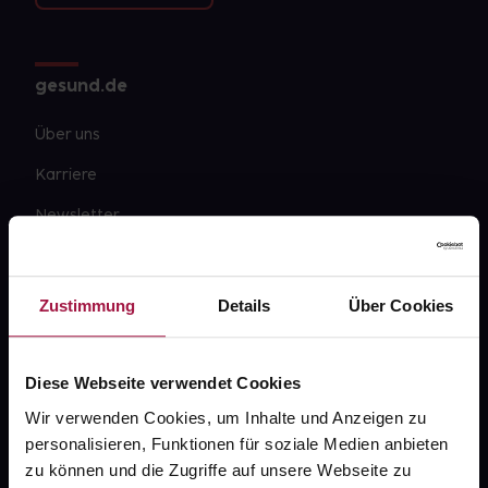
gesund.de
Über uns
Karriere
Newsletter
Barrierefreiheitserklärung
PAYBACK
Zustimmung
Details
Über Cookies
gesund-versorger.de
Sanitätshäuser
Diese Webseite verwendet Cookies
Datenschutz
Wir verwenden Cookies, um Inhalte und Anzeigen zu
personalisieren, Funktionen für soziale Medien anbieten
AGB
zu können und die Zugriffe auf unsere Webseite zu