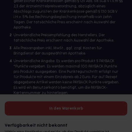
gesetzlicher Krankenkassen gemäß § 129 Abs. 5a SGB V i.V.m §§
2,3 der Arzneimittelpreisverordnung, abzüglich eines
Abschlags zugunsten der Krankenkasse gemäß § 130 SGB V
i.H.v. 5% bei Rechnungsbegleichung innerhalb von zehn
Tagen. Der tatsächliche Preis erscheint nach Auswahl der
Apotheke.
2
Unverbindliche Preisempfehlung des Herstellers. Der
tatsächliche Preis erscheint nach Auswahl der Apotheke.
3
Alle Preisangaben inkl. MwSt., ggf. zzgl. Kosten für
Bringdienst der ausgewählten Apotheke.
4
Unverbindliche Angabe. Es werden pro Produkt 5 PAYBACK
°Punkte vergeben. Es werden maximal 100 PAYBACK Punkte
pro Produkt ausgegeben. Eine Punktegutschrift erfolgt nur
für Produkte mit einem Einzelpreis ab 2 Euro. Für auf Rezept
abgegebene Artikel werden keine PAYBACK Punkte vergeben.
Es wird ein Benutzerkonto benötigt, um die PAYBACK-
Kartennummer zu hinterlegen.
In den Warenkorb
Betreiber des Portals und verantwortlich: gesund.de GmbH &
Co. KG, HRA 113699, Amtsgericht München
Verfügbarkeit nicht bekannt
© 2026 gesund.de GmbH & Co. KG