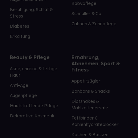
Babypflege
Beruhigung, Schlaf &
Schnuller & Co.
Stress
Zahnen & Zahnpflege
Diabetes
Erkältung
Beauty & Pflege
Ernährung,
Abnehmen, Sport &
Akne, unreine & fettige
Fitness
Haut
Appetitzügler
Anti-Age
Bonbons & Snacks
Augenpflege
Diätshakes &
Hautstraffende Pflege
Mahlzeitenersatz
Dekorative Kosmetik
Fettbinder &
Kohlenhydrateblocker
Kochen & Backen