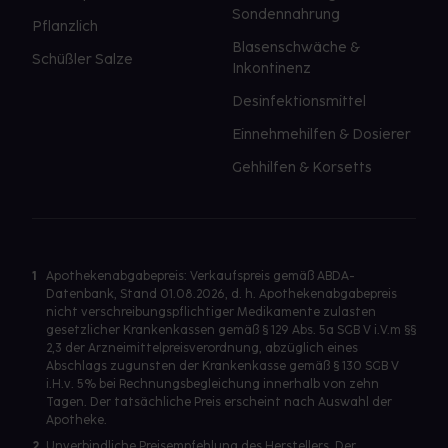
Sondennahrung
Pflanzlich
Blasenschwäche &
Schüßler Salze
Inkontinenz
Desinfektionsmittel
Einnehmehilfen & Dosierer
Gehhilfen & Korsetts
1
Apothekenabgabepreis: Verkaufspreis gemäß ABDA-
Datenbank, Stand 01.08.2026, d. h. Apothekenabgabepreis
nicht verschreibungspflichtiger Medikamente zulasten
gesetzlicher Krankenkassen gemäß § 129 Abs. 5a SGB V i.V.m §§
2,3 der Arzneimittelpreisverordnung, abzüglich eines
Abschlags zugunsten der Krankenkasse gemäß § 130 SGB V
i.H.v. 5% bei Rechnungsbegleichung innerhalb von zehn
Tagen. Der tatsächliche Preis erscheint nach Auswahl der
Apotheke.
2
Unverbindliche Preisempfehlung des Herstellers. Der