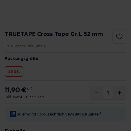
TRUETAPE Cross Tape Gr.L 52 mm
True Sports Labs GmbH
Packungsgröße
36 St.
11,90 €
2, 3
inkl. MwSt. •
0,33 € / St.
4
Du erhältst voraussichtlich
5 PAYBACK
Punkte