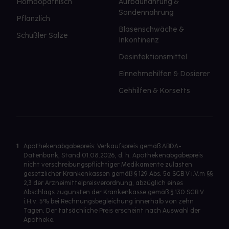
Homöopathisch
Aufbaunahrung &
Sondennahrung
Pflanzlich
Blasenschwäche &
Schüßler Salze
Inkontinenz
Desinfektionsmittel
Einnehmehilfen & Dosierer
Gehhilfen & Korsetts
1
Apothekenabgabepreis: Verkaufspreis gemäß ABDA-
Datenbank, Stand 01.08.2026, d. h. Apothekenabgabepreis
nicht verschreibungspflichtiger Medikamente zulasten
gesetzlicher Krankenkassen gemäß § 129 Abs. 5a SGB V i.V.m §§
2,3 der Arzneimittelpreisverordnung, abzüglich eines
Abschlags zugunsten der Krankenkasse gemäß § 130 SGB V
i.H.v. 5% bei Rechnungsbegleichung innerhalb von zehn
Tagen. Der tatsächliche Preis erscheint nach Auswahl der
Apotheke.