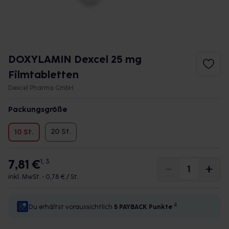
DOXYLAMIN Dexcel 25 mg
Filmtabletten
Dexcel Pharma GmbH
Packungsgröße
20 St.
10 St.
7,81 €
1, 3
inkl. MwSt. •
0,78 € / St.
4
Du erhältst voraussichtlich
5 PAYBACK
Punkte