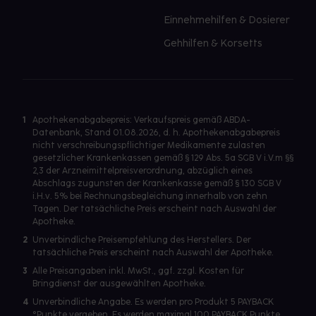
Einnehmehilfen & Dosierer
Gehhilfen & Korsetts
1
Apothekenabgabepreis: Verkaufspreis gemäß ABDA-
Datenbank, Stand 01.08.2026, d. h. Apothekenabgabepreis
nicht verschreibungspflichtiger Medikamente zulasten
gesetzlicher Krankenkassen gemäß § 129 Abs. 5a SGB V i.V.m §§
2,3 der Arzneimittelpreisverordnung, abzüglich eines
Abschlags zugunsten der Krankenkasse gemäß § 130 SGB V
i.H.v. 5% bei Rechnungsbegleichung innerhalb von zehn
Tagen. Der tatsächliche Preis erscheint nach Auswahl der
Apotheke.
2
Unverbindliche Preisempfehlung des Herstellers. Der
tatsächliche Preis erscheint nach Auswahl der Apotheke.
3
Alle Preisangaben inkl. MwSt., ggf. zzgl. Kosten für
Bringdienst der ausgewählten Apotheke.
4
Unverbindliche Angabe. Es werden pro Produkt 5 PAYBACK
°Punkte vergeben. Es werden maximal 100 PAYBACK Punkte