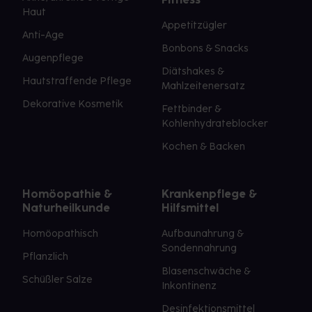
Haut
Appetitzügler
Anti-Age
Bonbons & Snacks
Augenpflege
Diätshakes &
Hautstraffende Pflege
Mahlzeitenersatz
Dekorative Kosmetik
Fettbinder &
Kohlenhydrateblocker
Kochen & Backen
Homöopathie &
Krankenpflege &
Naturheilkunde
Hilfsmittel
Homöopathisch
Aufbaunahrung &
Sondennahrung
Pflanzlich
Blasenschwäche &
Schüßler Salze
Inkontinenz
Desinfektionsmittel