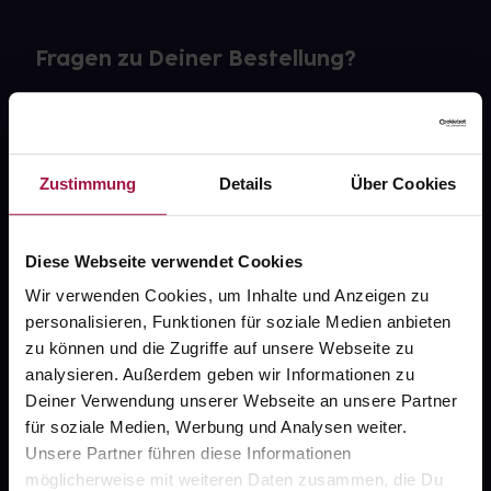
Fragen zu Deiner Bestellung?
Kontakt
FAQ
Zustimmung
Details
Über Cookies
Widerrufsformular
Diese Webseite verwendet Cookies
Wir verwenden Cookies, um Inhalte und Anzeigen zu
personalisieren, Funktionen für soziale Medien anbieten
gesund.de
zu können und die Zugriffe auf unsere Webseite zu
analysieren. Außerdem geben wir Informationen zu
Über uns
Deiner Verwendung unserer Webseite an unsere Partner
Karriere
für soziale Medien, Werbung und Analysen weiter.
Unsere Partner führen diese Informationen
Newsletter
möglicherweise mit weiteren Daten zusammen, die Du