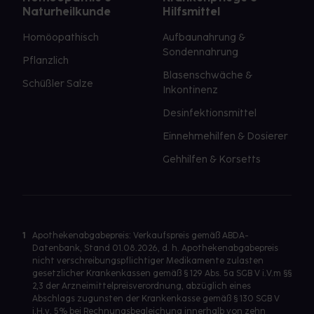
Naturheilkunde
Hilfsmittel
Homöopathisch
Aufbaunahrung &
Sondennahrung
Pflanzlich
Blasenschwäche &
Schüßler Salze
Inkontinenz
Desinfektionsmittel
Einnehmehilfen & Dosierer
Gehhilfen & Korsetts
1
Apothekenabgabepreis: Verkaufspreis gemäß ABDA-
Datenbank, Stand 01.08.2026, d. h. Apothekenabgabepreis
nicht verschreibungspflichtiger Medikamente zulasten
gesetzlicher Krankenkassen gemäß § 129 Abs. 5a SGB V i.V.m §§
2,3 der Arzneimittelpreisverordnung, abzüglich eines
Abschlags zugunsten der Krankenkasse gemäß § 130 SGB V
i.H.v. 5% bei Rechnungsbegleichung innerhalb von zehn