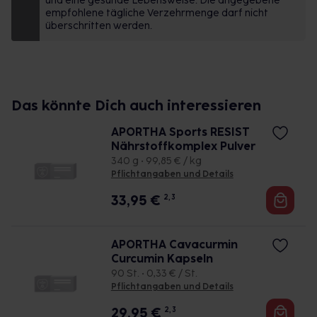
und eine gesunde Lebensweise. Die angegebene
empfohlene tägliche Verzehrmenge darf nicht
überschritten werden.
Das könnte Dich auch interessieren
APORTHA Sports RESIST
Nährstoffkomplex Pulver
340 g • 99,85 € / kg
Pflichtangaben und Details
33,95
€
2, 3
APORTHA Cavacurmin
Curcumin Kapseln
90 St. • 0,33 € / St.
Pflichtangaben und Details
29,95
€
2, 3