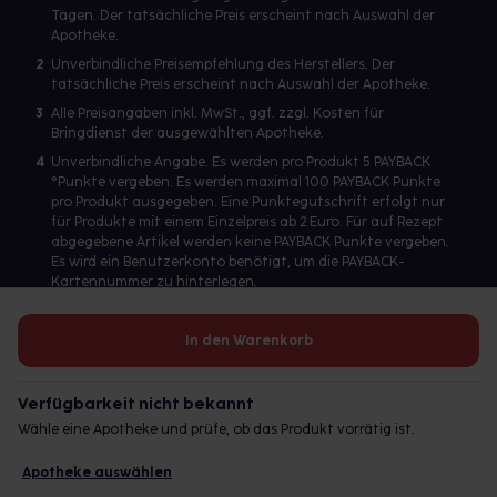
Tagen. Der tatsächliche Preis erscheint nach Auswahl der
Apotheke.
2
Unverbindliche Preisempfehlung des Herstellers. Der
tatsächliche Preis erscheint nach Auswahl der Apotheke.
3
Alle Preisangaben inkl. MwSt., ggf. zzgl. Kosten für
Bringdienst der ausgewählten Apotheke.
4
Unverbindliche Angabe. Es werden pro Produkt 5 PAYBACK
°Punkte vergeben. Es werden maximal 100 PAYBACK Punkte
pro Produkt ausgegeben. Eine Punktegutschrift erfolgt nur
für Produkte mit einem Einzelpreis ab 2 Euro. Für auf Rezept
abgegebene Artikel werden keine PAYBACK Punkte vergeben.
Es wird ein Benutzerkonto benötigt, um die PAYBACK-
Kartennummer zu hinterlegen.
In den Warenkorb
Betreiber des Portals und verantwortlich: gesund.de GmbH &
Co. KG, HRA 113699, Amtsgericht München
Verfügbarkeit nicht bekannt
© 2026 gesund.de GmbH & Co. KG
Wähle eine Apotheke und prüfe, ob das Produkt vorrätig ist.
Apotheke auswählen