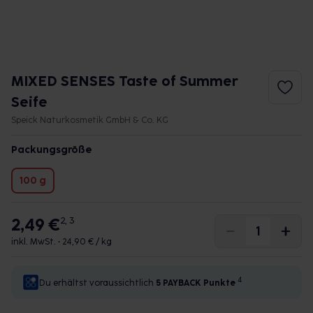
MIXED SENSES Taste of Summer
Seife
Speick Naturkosmetik GmbH & Co. KG
Packungsgröße
100 g
2,49 €
2, 3
inkl. MwSt. •
24,90 € / kg
4
Du erhältst voraussichtlich
5 PAYBACK
Punkte