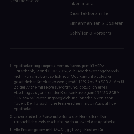
Schüßler Salze
Inkontinenz
Desinfektionsmittel
Einnehmehilfen & Dosierer
Gehhilfen & Korsetts
1
Apothekenabgabepreis: Verkaufspreis gemäß ABDA-
Datenbank, Stand 01.08.2026, d. h. Apothekenabgabepreis
nicht verschreibungspflichtiger Medikamente zulasten
gesetzlicher Krankenkassen gemäß § 129 Abs. 5a SGB V i.V.m §§
2,3 der Arzneimittelpreisverordnung, abzüglich eines
Abschlags zugunsten der Krankenkasse gemäß § 130 SGB V
i.H.v. 5% bei Rechnungsbegleichung innerhalb von zehn
Tagen. Der tatsächliche Preis erscheint nach Auswahl der
Apotheke.
2
Unverbindliche Preisempfehlung des Herstellers. Der
tatsächliche Preis erscheint nach Auswahl der Apotheke.
3
Alle Preisangaben inkl. MwSt., ggf. zzgl. Kosten für