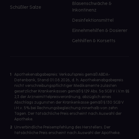
Blasenschwäche &
Schüßler Salze
Inkontinenz
Desinfektionsmittel
Einnehmehilfen & Dosierer
Gehhilfen & Korsetts
1
Apothekenabgabepreis: Verkaufspreis gemäß ABDA-
Datenbank, Stand 01.08.2026, d. h. Apothekenabgabepreis
nicht verschreibungspflichtiger Medikamente zulasten
gesetzlicher Krankenkassen gemäß § 129 Abs. 5a SGB V i.V.m §§
2,3 der Arzneimittelpreisverordnung, abzüglich eines
Abschlags zugunsten der Krankenkasse gemäß § 130 SGB V
i.H.v. 5% bei Rechnungsbegleichung innerhalb von zehn
Tagen. Der tatsächliche Preis erscheint nach Auswahl der
Apotheke.
2
Unverbindliche Preisempfehlung des Herstellers. Der
tatsächliche Preis erscheint nach Auswahl der Apotheke.