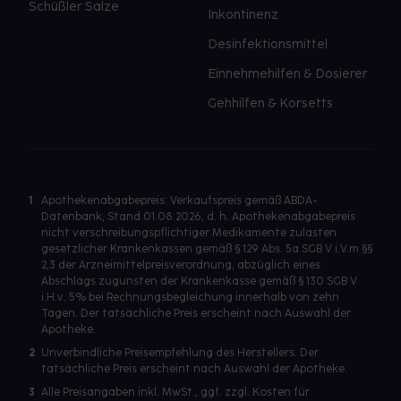
Schüßler Salze
Inkontinenz
Desinfektionsmittel
Einnehmehilfen & Dosierer
Gehhilfen & Korsetts
1
Apothekenabgabepreis: Verkaufspreis gemäß ABDA-
Datenbank, Stand 01.08.2026, d. h. Apothekenabgabepreis
nicht verschreibungspflichtiger Medikamente zulasten
gesetzlicher Krankenkassen gemäß § 129 Abs. 5a SGB V i.V.m §§
2,3 der Arzneimittelpreisverordnung, abzüglich eines
Abschlags zugunsten der Krankenkasse gemäß § 130 SGB V
i.H.v. 5% bei Rechnungsbegleichung innerhalb von zehn
Tagen. Der tatsächliche Preis erscheint nach Auswahl der
Apotheke.
2
Unverbindliche Preisempfehlung des Herstellers. Der
tatsächliche Preis erscheint nach Auswahl der Apotheke.
3
Alle Preisangaben inkl. MwSt., ggf. zzgl. Kosten für