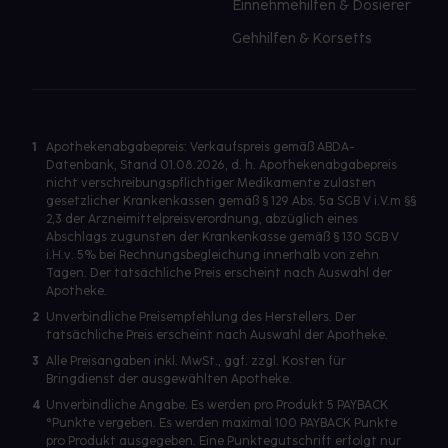
Einnehmehilfen & Dosierer
Gehhilfen & Korsetts
1
Apothekenabgabepreis: Verkaufspreis gemäß ABDA-
Datenbank, Stand 01.08.2026, d. h. Apothekenabgabepreis
nicht verschreibungspflichtiger Medikamente zulasten
gesetzlicher Krankenkassen gemäß § 129 Abs. 5a SGB V i.V.m §§
2,3 der Arzneimittelpreisverordnung, abzüglich eines
Abschlags zugunsten der Krankenkasse gemäß § 130 SGB V
i.H.v. 5% bei Rechnungsbegleichung innerhalb von zehn
Tagen. Der tatsächliche Preis erscheint nach Auswahl der
Apotheke.
2
Unverbindliche Preisempfehlung des Herstellers. Der
tatsächliche Preis erscheint nach Auswahl der Apotheke.
3
Alle Preisangaben inkl. MwSt., ggf. zzgl. Kosten für
Bringdienst der ausgewählten Apotheke.
4
Unverbindliche Angabe. Es werden pro Produkt 5 PAYBACK
°Punkte vergeben. Es werden maximal 100 PAYBACK Punkte
pro Produkt ausgegeben. Eine Punktegutschrift erfolgt nur