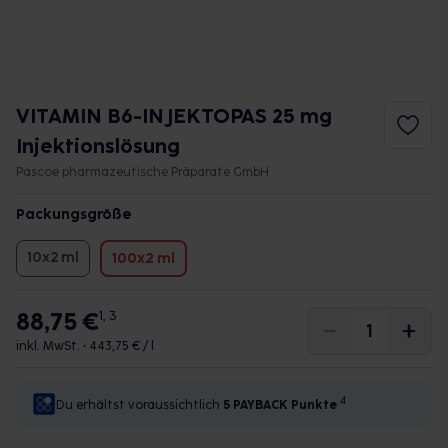
VITAMIN B6-INJEKTOPAS 25 mg
Injektionslösung
Pascoe pharmazeutische Präparate GmbH
Packungsgröße
10x2 ml
100x2 ml
88,75 €
1, 3
inkl. MwSt. •
443,75 € / l
4
Du erhältst voraussichtlich
5 PAYBACK
Punkte