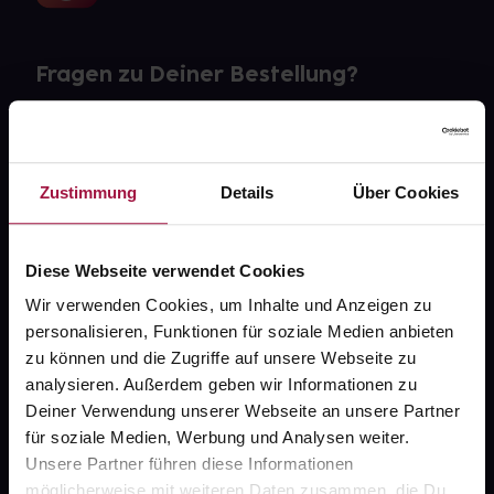
Fragen zu Deiner Bestellung?
Kontakt
FAQ
Zustimmung
Details
Über Cookies
Widerrufsformular
Diese Webseite verwendet Cookies
Wir verwenden Cookies, um Inhalte und Anzeigen zu
personalisieren, Funktionen für soziale Medien anbieten
gesund.de
zu können und die Zugriffe auf unsere Webseite zu
analysieren. Außerdem geben wir Informationen zu
Über uns
Deiner Verwendung unserer Webseite an unsere Partner
Karriere
für soziale Medien, Werbung und Analysen weiter.
Unsere Partner führen diese Informationen
Newsletter
möglicherweise mit weiteren Daten zusammen, die Du