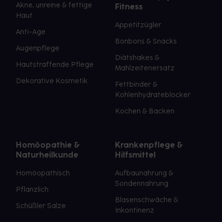
Akne, unreine & fettige
Fitness
Haut
Appetitzügler
Anti-Age
Bonbons & Snacks
Augenpflege
Diätshakes &
Hautstraffende Pflege
Mahlzeitenersatz
Dekorative Kosmetik
Fettbinder &
Kohlenhydrateblocker
Kochen & Backen
Homöopathie &
Krankenpflege &
Naturheilkunde
Hilfsmittel
Homöopathisch
Aufbaunahrung &
Sondennahrung
Pflanzlich
Blasenschwäche &
Schüßler Salze
Inkontinenz