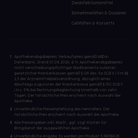
Desinfektionsmittel
Einnehmehilfen & Dosierer
Gehhilfen & Korsetts
1
Apothekenabgabepreis: Verkaufspreis gemäß ABDA-
Datenbank, Stand 01.08.2026, d. h. Apothekenabgabepreis
nicht verschreibungspflichtiger Medikamente zulasten
gesetzlicher Krankenkassen gemäß § 129 Abs. 5a SGB V i.V.m §§
2,3 der Arzneimittelpreisverordnung, abzüglich eines
Abschlags zugunsten der Krankenkasse gemäß § 130 SGB V
i.H.v. 5% bei Rechnungsbegleichung innerhalb von zehn
Tagen. Der tatsächliche Preis erscheint nach Auswahl der
Apotheke.
2
Unverbindliche Preisempfehlung des Herstellers. Der
tatsächliche Preis erscheint nach Auswahl der Apotheke.
3
Alle Preisangaben inkl. MwSt., ggf. zzgl. Kosten für
Bringdienst der ausgewählten Apotheke.
4
Unverbindliche Angabe. Es werden pro Produkt 5 PAYBACK