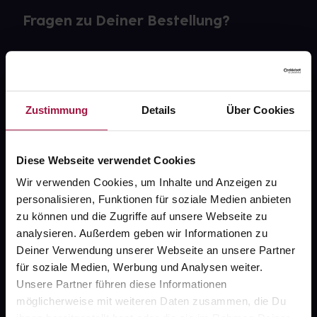
Fragen zu Deiner Bestellung?
Kontakt
FAQ
Zustimmung
Details
Über Cookies
Widerrufsformular
Diese Webseite verwendet Cookies
Wir verwenden Cookies, um Inhalte und Anzeigen zu
gesund.de
personalisieren, Funktionen für soziale Medien anbieten
zu können und die Zugriffe auf unsere Webseite zu
Über uns
analysieren. Außerdem geben wir Informationen zu
Deiner Verwendung unserer Webseite an unsere Partner
Karriere
für soziale Medien, Werbung und Analysen weiter.
Newsletter
Unsere Partner führen diese Informationen
möglicherweise mit weiteren Daten zusammen, die Du
Barrierefreiheitserklärung