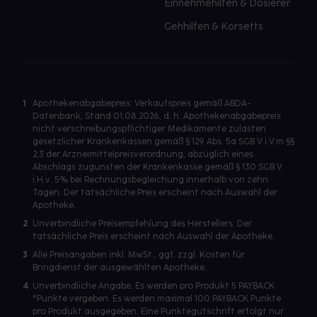
Einnehmehilfen & Dosierer
Gehhilfen & Korsetts
1
Apothekenabgabepreis: Verkaufspreis gemäß ABDA-
Datenbank, Stand 01.08.2026, d. h. Apothekenabgabepreis
nicht verschreibungspflichtiger Medikamente zulasten
gesetzlicher Krankenkassen gemäß § 129 Abs. 5a SGB V i.V.m §§
2,3 der Arzneimittelpreisverordnung, abzüglich eines
Abschlags zugunsten der Krankenkasse gemäß § 130 SGB V
i.H.v. 5% bei Rechnungsbegleichung innerhalb von zehn
Tagen. Der tatsächliche Preis erscheint nach Auswahl der
Apotheke.
2
Unverbindliche Preisempfehlung des Herstellers. Der
tatsächliche Preis erscheint nach Auswahl der Apotheke.
3
Alle Preisangaben inkl. MwSt., ggf. zzgl. Kosten für
Bringdienst der ausgewählten Apotheke.
4
Unverbindliche Angabe. Es werden pro Produkt 5 PAYBACK
°Punkte vergeben. Es werden maximal 100 PAYBACK Punkte
pro Produkt ausgegeben. Eine Punktegutschrift erfolgt nur