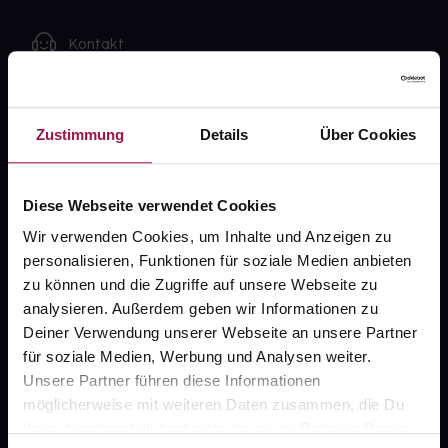
Kontakt
FAQ
Zustimmung
Details
Über Cookies
Widerrufsformular
Diese Webseite verwendet Cookies
gesund.de
Wir verwenden Cookies, um Inhalte und Anzeigen zu
personalisieren, Funktionen für soziale Medien anbieten
Über uns
zu können und die Zugriffe auf unsere Webseite zu
analysieren. Außerdem geben wir Informationen zu
Karriere
Deiner Verwendung unserer Webseite an unsere Partner
Newsletter
für soziale Medien, Werbung und Analysen weiter.
Unsere Partner führen diese Informationen
Barrierefreiheitserklärung
möglicherweise mit weiteren Daten zusammen, die Du
PAYBACK
ihnen bereitgestellt hast oder die sie im Rahmen Deiner