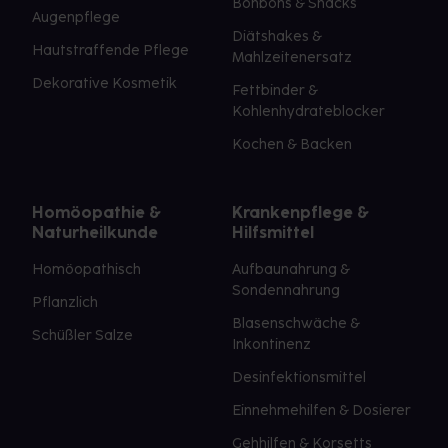
Bonbons & Snacks
Augenpflege
Diätshakes &
Hautstraffende Pflege
Mahlzeitenersatz
Dekorative Kosmetik
Fettbinder &
Kohlenhydrateblocker
Kochen & Backen
Homöopathie &
Krankenpflege &
Naturheilkunde
Hilfsmittel
Homöopathisch
Aufbaunahrung &
Sondennahrung
Pflanzlich
Blasenschwäche &
Schüßler Salze
Inkontinenz
Desinfektionsmittel
Einnehmehilfen & Dosierer
Gehhilfen & Korsetts