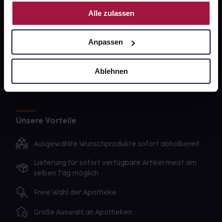
Nutzung der Dienste gesammelt haben.
gesund-versorger.de
Alle zulassen
Sanitätshäuser
Anpassen
Datenschutz
AGB
Ablehnen
Impressum
Unsere Vorteile
Ausgewählte Wunschprodukte sofort abholbereit
Lieferung für sofort verfügbare Artikel meist am
selben Tag möglich
Freie Wahl der Apotheke
Große Auswahl an Apotheken