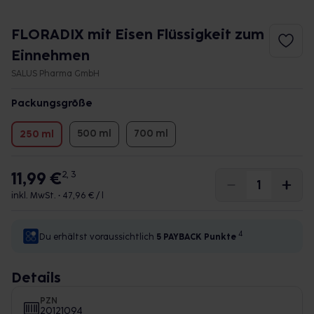
FLORADIX mit Eisen Flüssigkeit zum
Einnehmen
SALUS Pharma GmbH
Packungsgröße
500 ml
700 ml
250 ml
11,99 €
2, 3
inkl. MwSt. •
47,96 € / l
4
Du erhältst voraussichtlich
5 PAYBACK
Punkte
Details
PZN
20121094