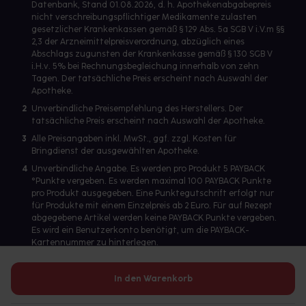
Datenbank, Stand 01.08.2026, d. h. Apothekenabgabepreis
nicht verschreibungspflichtiger Medikamente zulasten
gesetzlicher Krankenkassen gemäß § 129 Abs. 5a SGB V i.V.m §§
2,3 der Arzneimittelpreisverordnung, abzüglich eines
Abschlags zugunsten der Krankenkasse gemäß § 130 SGB V
i.H.v. 5% bei Rechnungsbegleichung innerhalb von zehn
Tagen. Der tatsächliche Preis erscheint nach Auswahl der
Apotheke.
2
Unverbindliche Preisempfehlung des Herstellers. Der
tatsächliche Preis erscheint nach Auswahl der Apotheke.
3
Alle Preisangaben inkl. MwSt., ggf. zzgl. Kosten für
Bringdienst der ausgewählten Apotheke.
4
Unverbindliche Angabe. Es werden pro Produkt 5 PAYBACK
°Punkte vergeben. Es werden maximal 100 PAYBACK Punkte
pro Produkt ausgegeben. Eine Punktegutschrift erfolgt nur
für Produkte mit einem Einzelpreis ab 2 Euro. Für auf Rezept
abgegebene Artikel werden keine PAYBACK Punkte vergeben.
Es wird ein Benutzerkonto benötigt, um die PAYBACK-
Kartennummer zu hinterlegen.
In den Warenkorb
Betreiber des Portals und verantwortlich: gesund.de GmbH &
Co. KG, HRA 113699, Amtsgericht München