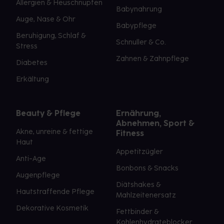
Allergien & Heuschnupfen
Babynahrung
Auge, Nase & Ohr
Babypflege
Beruhigung, Schlaf &
Schnuller & Co.
Stress
Zahnen & Zahnpflege
Diabetes
Erkältung
Beauty & Pflege
Ernährung,
Abnehmen, Sport &
Akne, unreine & fettige
Fitness
Haut
Appetitzügler
Anti-Age
Bonbons & Snacks
Augenpflege
Diätshakes &
Hautstraffende Pflege
Mahlzeitenersatz
Dekorative Kosmetik
Fettbinder &
Kohlenhydrateblocker