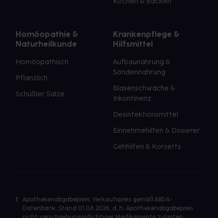
Kochen & Backen
Homöopathie &
Krankenpflege &
Naturheilkunde
Hilfsmittel
Homöopathisch
Aufbaunahrung &
Sondennahrung
Pflanzlich
Blasenschwäche &
Schüßler Salze
Inkontinenz
Desinfektionsmittel
Einnehmehilfen & Dosierer
Gehhilfen & Korsetts
1
Apothekenabgabepreis: Verkaufspreis gemäß ABDA-
Datenbank, Stand 01.08.2026, d. h. Apothekenabgabepreis
nicht verschreibungspflichtiger Medikamente zulasten