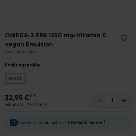
OMEGA-3 EPA 1250 mg+Vitamin E
vegan Emulsion
NatuGena GmbH
Packungsgröße
100 ml
32,95 €
2, 3
inkl. MwSt. •
329,50 € / l
4
Du erhältst voraussichtlich
5 PAYBACK
Punkte