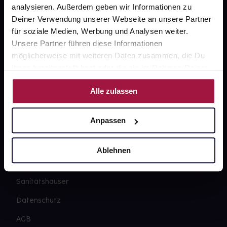
Widerrufsformular
analysieren. Außerdem geben wir Informationen zu
Deiner Verwendung unserer Webseite an unsere Partner
für soziale Medien, Werbung und Analysen weiter.
Unsere Partner führen diese Informationen
gesund.de
möglicherweise mit weiteren Daten zusammen, die Du
ihnen bereitgestellt hast oder die sie im Rahmen Deiner
Über uns
Nutzung der Dienste gesammelt haben.
Karriere
Alle zulassen
Newsletter
Anpassen
Barrierefreiheitserklärung
PAYBACK
Ablehnen
gesund-versorger.de
Sanitätshäuser
Datenschutz
AGB