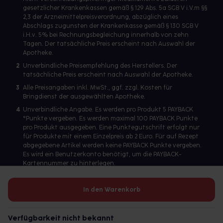
gesetzlicher Krankenkassen gemäß § 129 Abs. 5a SGB V i.V.m §§
2,3 der Arzneimittelpreisverordnung, abzüglich eines
Abschlags zugunsten der Krankenkasse gemäß § 130 SGB V
i.H.v. 5% bei Rechnungsbegleichung innerhalb von zehn
Tagen. Der tatsächliche Preis erscheint nach Auswahl der
Apotheke.
2
Unverbindliche Preisempfehlung des Herstellers. Der
tatsächliche Preis erscheint nach Auswahl der Apotheke.
3
Alle Preisangaben inkl. MwSt., ggf. zzgl. Kosten für
Bringdienst der ausgewählten Apotheke.
4
Unverbindliche Angabe. Es werden pro Produkt 5 PAYBACK
°Punkte vergeben. Es werden maximal 100 PAYBACK Punkte
pro Produkt ausgegeben. Eine Punktegutschrift erfolgt nur
für Produkte mit einem Einzelpreis ab 2 Euro. Für auf Rezept
abgegebene Artikel werden keine PAYBACK Punkte vergeben.
Es wird ein Benutzerkonto benötigt, um die PAYBACK-
Kartennummer zu hinterlegen.
In den Warenkorb
Betreiber des Portals und verantwortlich: gesund.de GmbH &
Co. KG, HRA 113699, Amtsgericht München
Verfügbarkeit nicht bekannt