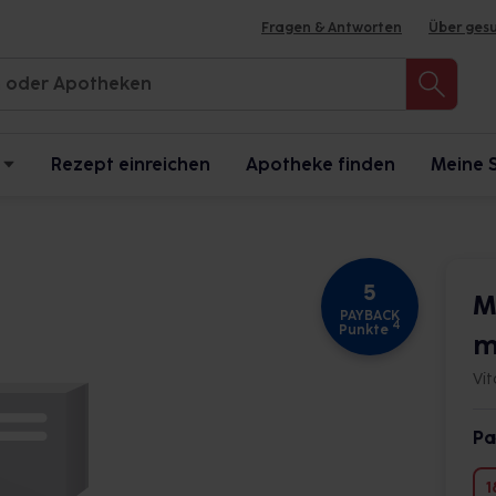
Fragen & Antworten
Über ges
Rezept einreichen
Apotheke finden
Meine 
5
M
PAYBACK
4
Punkte
m
Vi
Pa
1