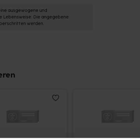
 eine ausgewogene und
de Lebensweise. Die angegebene
berschritten werden.
eren