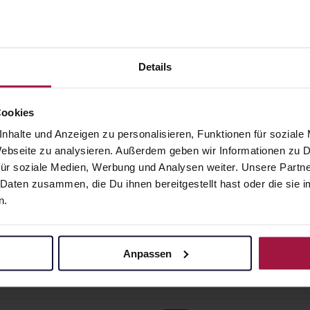
ESIUM 7IN1
COENZYM Q10 200
lex+B6+D3
mg vegan Kapseln
eln
60 St. • 0,47 € / St.
Details
• 0,12 € / St.
angaben und Details
Pflichtangaben und Details
7
€
27,97
€
2, 3
2, 3
Cookies
nhalte und Anzeigen zu personalisieren, Funktionen für soziale
 Webseite zu analysieren. Außerdem geben wir Informationen zu
ür soziale Medien, Werbung und Analysen weiter. Unsere Partne
 Daten zusammen, die Du ihnen bereitgestellt hast oder die si
n.
Anpassen