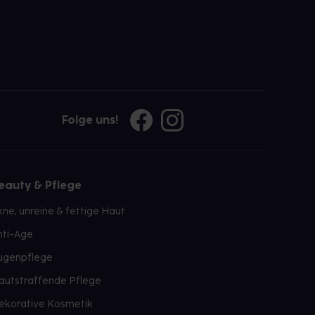
Folge uns!
eauty & Pflege
kne, unreine & fettige Haut
nti-Age
ugenpflege
autstraffende Pflege
ekorative Kosmetik