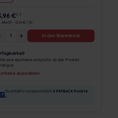
3,96 €
2, 3
l. MwSt. •
0,13 € / St.
In den Warenkorb
rfügbarkeit
hle eine Apotheke und prüfe, ob das Produkt
rätig ist.
otheke auswählen
Du erhältst voraussichtlich
5 PAYBACK
Punkte
4