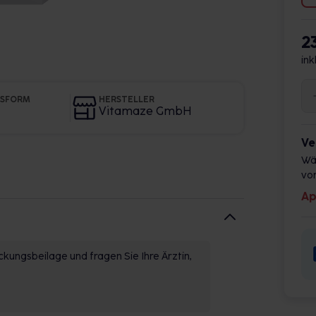
2
ink
GSFORM
HERSTELLER
Vitamaze GmbH
Ve
Wä
vor
Ap
kungsbeilage und fragen Sie Ihre Ärztin,