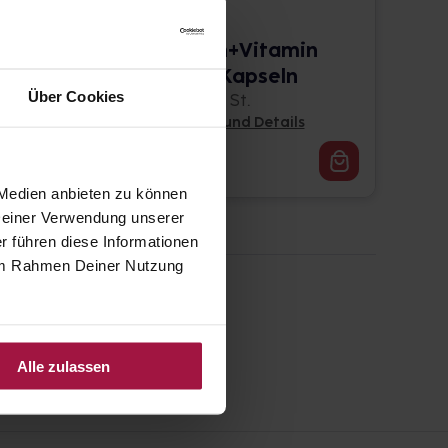
EISEN 20
mg+Histidin+Vitamin
e C/B9/B12 Kapseln
Über Cookies
90 St. • 0,20 € / St.
Pflichtangaben und Details
17,97
€
2, 3
 Medien anbieten zu können
 Deiner Verwendung unserer
r führen diese Informationen
e im Rahmen Deiner Nutzung
Alle zulassen