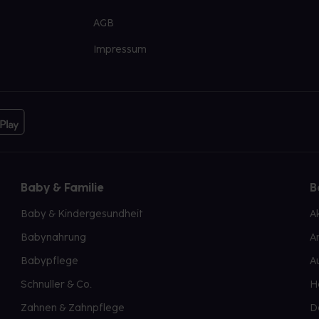
AGB
Impressum
Baby & Familie
B
Baby & Kindergesundheit
A
Babynahrung
A
Babypflege
A
Schnuller & Co.
H
Zahnen & Zahnpflege
D