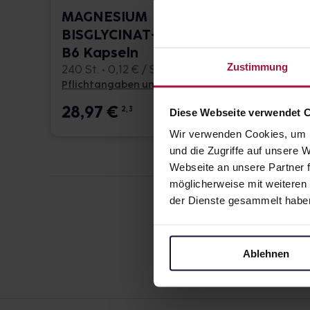
MAGNESIUM
MAGN
BISGLYCINAT+Vitamin
Komp
B6 Kapseln
Kaps
Zustimmung
240 St. • 0,12 € / St.
240 St. 
Pflichtangaben und Details
Pflicht
28,97
€
27,9
2, 3
Diese Webseite verwendet 
Wir verwenden Cookies, um I
und die Zugriffe auf unsere
Webseite an unsere Partner f
möglicherweise mit weiteren
der Dienste gesammelt habe
Ablehnen