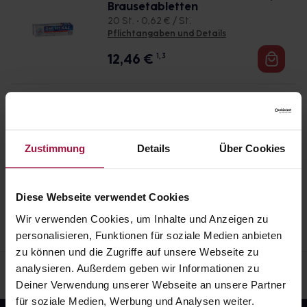
Generell gilt: Achten Sie vor allem bei Säuglingen,
schon einige Zeit zurückliegt.
Brausetabletten
Kleinkindern und älteren Menschen auf eine
20 St. • 0,62 € / St.
gewissenhafte Dosierung. Im Zweifelsfalle fragen
Pflichtangaben und Details
Sie Ihren Arzt oder Apotheker nach etwaigen
12,46
€
1, 3
Auswirkungen oder Vorsichtsmaßnahmen.
Eine vom Arzt verordnete Dosierung kann von den
ZINK BETA 25
Brausetabletten
Angaben der Packungsbeilage abweichen. Da der
20 St. • 0,35 € / St.
Arzt sie individuell abstimmt, sollten Sie das
Pflichtangaben und Details
Zustimmung
Details
Über Cookies
Arzneimittel daher nach seinen Anweisungen
6,93
€
anwenden.
1, 3
Diese Webseite verwendet Cookies
Wir verwenden Cookies, um Inhalte und Anzeigen zu
personalisieren, Funktionen für soziale Medien anbieten
zu können und die Zugriffe auf unsere Webseite zu
analysieren. Außerdem geben wir Informationen zu
Deiner Verwendung unserer Webseite an unsere Partner
für soziale Medien, Werbung und Analysen weiter.