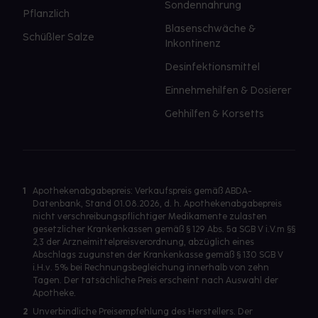
Sondennahrung
Pflanzlich
Blasenschwäche &
Schüßler Salze
Inkontinenz
Desinfektionsmittel
Einnehmehilfen & Dosierer
Gehhilfen & Korsetts
1
Apothekenabgabepreis: Verkaufspreis gemäß ABDA-
Datenbank, Stand 01.08.2026, d. h. Apothekenabgabepreis
nicht verschreibungspflichtiger Medikamente zulasten
gesetzlicher Krankenkassen gemäß § 129 Abs. 5a SGB V i.V.m §§
2,3 der Arzneimittelpreisverordnung, abzüglich eines
Abschlags zugunsten der Krankenkasse gemäß § 130 SGB V
i.H.v. 5% bei Rechnungsbegleichung innerhalb von zehn
Tagen. Der tatsächliche Preis erscheint nach Auswahl der
Apotheke.
2
Unverbindliche Preisempfehlung des Herstellers. Der