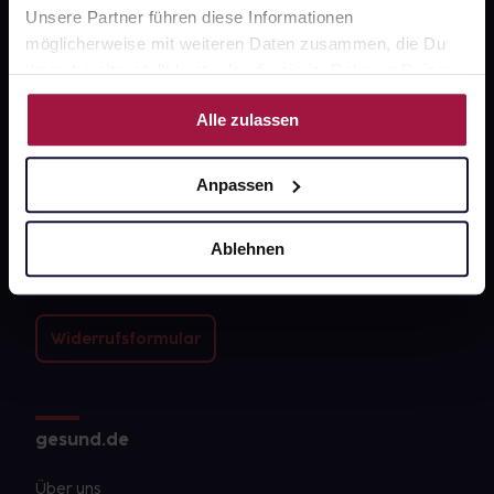
Unsere Partner führen diese Informationen
möglicherweise mit weiteren Daten zusammen, die Du
ihnen bereitgestellt hast oder die sie im Rahmen Deiner
Nutzung der Dienste gesammelt haben.
Alle zulassen
Fragen zu Deiner Bestellung?
Anpassen
Kontakt
Ablehnen
FAQ
Widerrufsformular
gesund.de
Über uns