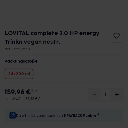
LOVITAL complete 2.0 HP energy
Trinkn.vegan neutr.
actiPart GmbH
Packungsgröße
24x200 ml
159,96 €
2, 3
inkl. MwSt. •
33,33 € / l
4
Du erhältst voraussichtlich
5 PAYBACK
Punkte