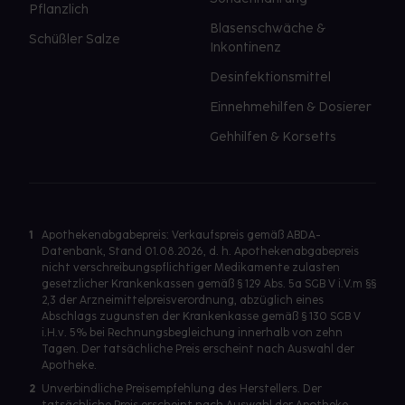
Pflanzlich
Blasenschwäche &
Schüßler Salze
Inkontinenz
Desinfektionsmittel
Einnehmehilfen & Dosierer
Gehhilfen & Korsetts
1
Apothekenabgabepreis: Verkaufspreis gemäß ABDA-
Datenbank, Stand 01.08.2026, d. h. Apothekenabgabepreis
nicht verschreibungspflichtiger Medikamente zulasten
gesetzlicher Krankenkassen gemäß § 129 Abs. 5a SGB V i.V.m §§
2,3 der Arzneimittelpreisverordnung, abzüglich eines
Abschlags zugunsten der Krankenkasse gemäß § 130 SGB V
i.H.v. 5% bei Rechnungsbegleichung innerhalb von zehn
Tagen. Der tatsächliche Preis erscheint nach Auswahl der
Apotheke.
2
Unverbindliche Preisempfehlung des Herstellers. Der