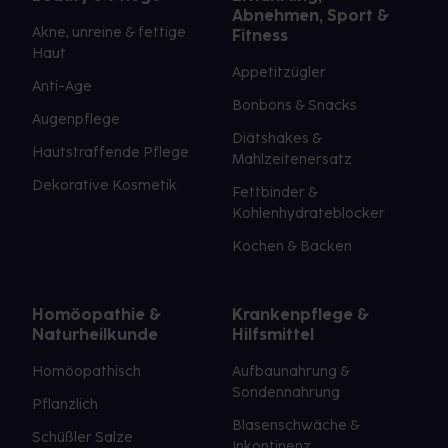
Abnehmen, Sport &
Akne, unreine & fettige
Fitness
Haut
Appetitzügler
Anti-Age
Bonbons & Snacks
Augenpflege
Diätshakes &
Hautstraffende Pflege
Mahlzeitenersatz
Dekorative Kosmetik
Fettbinder &
Kohlenhydrateblocker
Kochen & Backen
Homöopathie &
Krankenpflege &
Naturheilkunde
Hilfsmittel
Homöopathisch
Aufbaunahrung &
Sondennahrung
Pflanzlich
Blasenschwäche &
Schüßler Salze
Inkontinenz