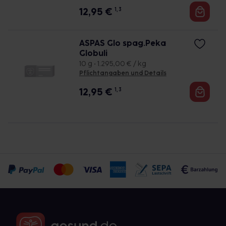
12,95
€
1, 3
ASPAS Glo spag.Peka
Globuli
10 g • 1.295,00 € / kg
Pflichtangaben und Details
12,95
€
1, 3