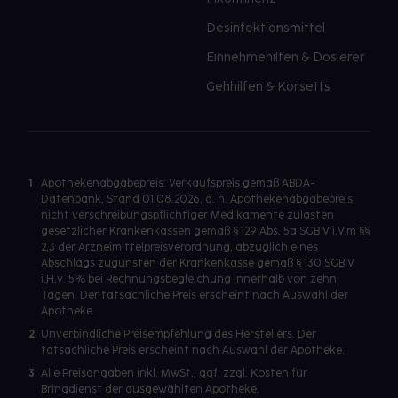
Desinfektionsmittel
Einnehmehilfen & Dosierer
Gehhilfen & Korsetts
1
Apothekenabgabepreis: Verkaufspreis gemäß ABDA-
Datenbank, Stand 01.08.2026, d. h. Apothekenabgabepreis
nicht verschreibungspflichtiger Medikamente zulasten
gesetzlicher Krankenkassen gemäß § 129 Abs. 5a SGB V i.V.m §§
2,3 der Arzneimittelpreisverordnung, abzüglich eines
Abschlags zugunsten der Krankenkasse gemäß § 130 SGB V
i.H.v. 5% bei Rechnungsbegleichung innerhalb von zehn
Tagen. Der tatsächliche Preis erscheint nach Auswahl der
Apotheke.
2
Unverbindliche Preisempfehlung des Herstellers. Der
tatsächliche Preis erscheint nach Auswahl der Apotheke.
3
Alle Preisangaben inkl. MwSt., ggf. zzgl. Kosten für
Bringdienst der ausgewählten Apotheke.