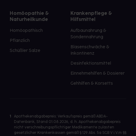
Homöopathie &
Krankenpflege &
Naturheilkunde
Hilfsmittel
Homöopathisch
Aufbaunahrung &
Sondennahrung
Pflanzlich
Blasenschwäche &
Schüßler Salze
Inkontinenz
Desinfektionsmittel
Einnehmehilfen & Dosierer
Gehhilfen & Korsetts
1
Apothekenabgabepreis: Verkaufspreis gemäß ABDA-
Datenbank, Stand 01.08.2026, d. h. Apothekenabgabepreis
nicht verschreibungspflichtiger Medikamente zulasten
gesetzlicher Krankenkassen gemäß § 129 Abs. 5a SGB V i.V.m §§