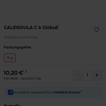
CALENDULA C 6 Globuli
Alhopharm Arzneimittel
Packungsgröße
15 g
10,20 €
1, 3
inkl. MwSt. •
680,00 € / kg
4
Du erhältst voraussichtlich
5 PAYBACK
Punkte