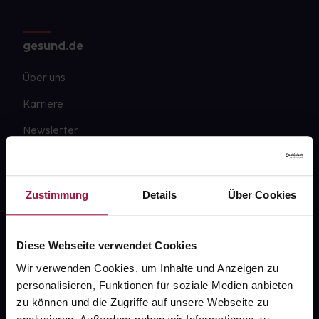
gesund.de
Über uns
Karriere
Newsletter
Barrierefreiheitserklärung
PAYBACK
Zustimmung
Details
Über Cookies
gesund-versorger.de
Sanitätshäuser
Diese Webseite verwendet Cookies
Datenschutz
Wir verwenden Cookies, um Inhalte und Anzeigen zu
personalisieren, Funktionen für soziale Medien anbieten
AGB
zu können und die Zugriffe auf unsere Webseite zu
Impressum