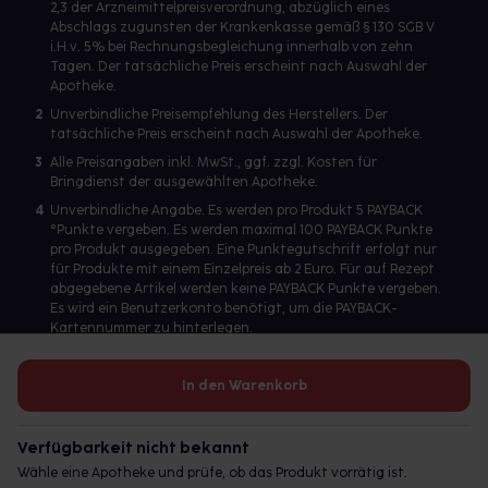
2,3 der Arzneimittelpreisverordnung, abzüglich eines
Abschlags zugunsten der Krankenkasse gemäß § 130 SGB V
i.H.v. 5% bei Rechnungsbegleichung innerhalb von zehn
Tagen. Der tatsächliche Preis erscheint nach Auswahl der
Apotheke.
2
Unverbindliche Preisempfehlung des Herstellers. Der
tatsächliche Preis erscheint nach Auswahl der Apotheke.
3
Alle Preisangaben inkl. MwSt., ggf. zzgl. Kosten für
Bringdienst der ausgewählten Apotheke.
4
Unverbindliche Angabe. Es werden pro Produkt 5 PAYBACK
°Punkte vergeben. Es werden maximal 100 PAYBACK Punkte
pro Produkt ausgegeben. Eine Punktegutschrift erfolgt nur
für Produkte mit einem Einzelpreis ab 2 Euro. Für auf Rezept
abgegebene Artikel werden keine PAYBACK Punkte vergeben.
Es wird ein Benutzerkonto benötigt, um die PAYBACK-
Kartennummer zu hinterlegen.
In den Warenkorb
Betreiber des Portals und verantwortlich: gesund.de GmbH &
Co. KG, HRA 113699, Amtsgericht München
Verfügbarkeit nicht bekannt
© 2026 gesund.de GmbH & Co. KG
Wähle eine Apotheke und prüfe, ob das Produkt vorrätig ist.