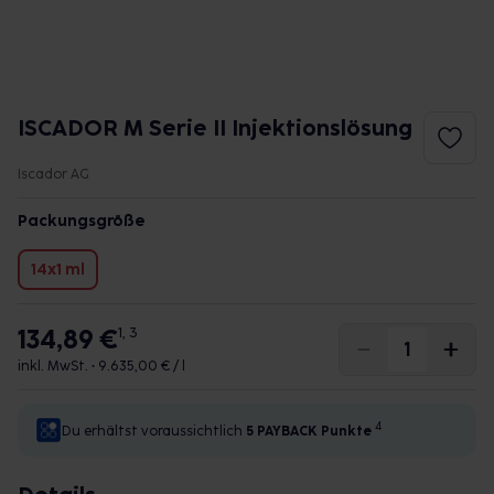
ISCADOR M Serie II Injektionslösung
Iscador AG
Packungsgröße
14x1 ml
134,89 €
1, 3
inkl. MwSt. •
9.635,00 € / l
4
Du erhältst voraussichtlich
5 PAYBACK
Punkte