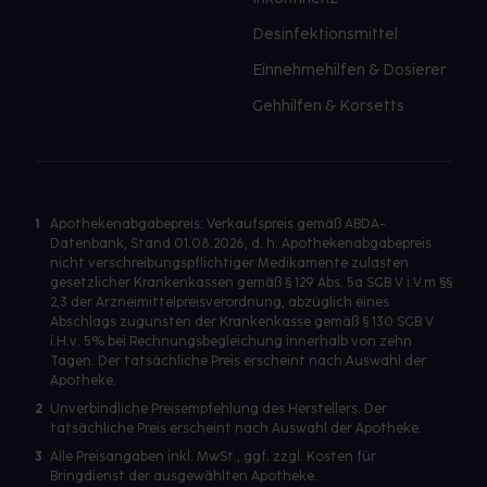
Desinfektionsmittel
Einnehmehilfen & Dosierer
Gehhilfen & Korsetts
1
Apothekenabgabepreis: Verkaufspreis gemäß ABDA-
Datenbank, Stand 01.08.2026, d. h. Apothekenabgabepreis
nicht verschreibungspflichtiger Medikamente zulasten
gesetzlicher Krankenkassen gemäß § 129 Abs. 5a SGB V i.V.m §§
2,3 der Arzneimittelpreisverordnung, abzüglich eines
Abschlags zugunsten der Krankenkasse gemäß § 130 SGB V
i.H.v. 5% bei Rechnungsbegleichung innerhalb von zehn
Tagen. Der tatsächliche Preis erscheint nach Auswahl der
Apotheke.
2
Unverbindliche Preisempfehlung des Herstellers. Der
tatsächliche Preis erscheint nach Auswahl der Apotheke.
3
Alle Preisangaben inkl. MwSt., ggf. zzgl. Kosten für
Bringdienst der ausgewählten Apotheke.