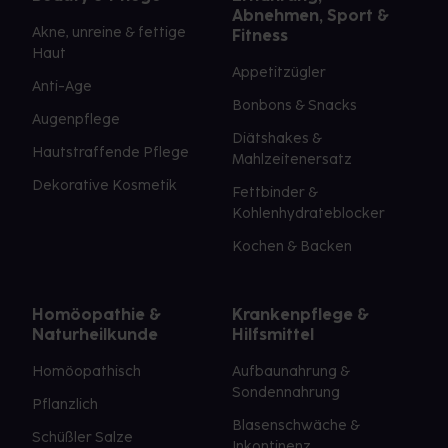
Abnehmen, Sport &
Akne, unreine & fettige
Fitness
Haut
Appetitzügler
Anti-Age
Bonbons & Snacks
Augenpflege
Diätshakes &
Hautstraffende Pflege
Mahlzeitenersatz
Dekorative Kosmetik
Fettbinder &
Kohlenhydrateblocker
Kochen & Backen
Homöopathie &
Krankenpflege &
Naturheilkunde
Hilfsmittel
Homöopathisch
Aufbaunahrung &
Sondennahrung
Pflanzlich
Blasenschwäche &
Schüßler Salze
Inkontinenz