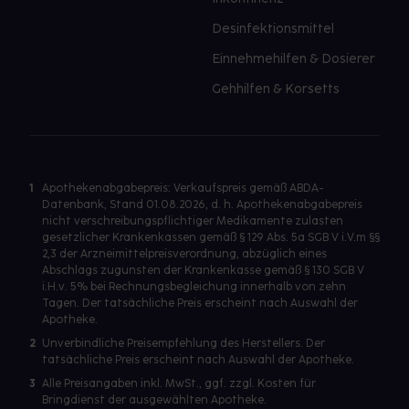
Desinfektionsmittel
Einnehmehilfen & Dosierer
Gehhilfen & Korsetts
1
Apothekenabgabepreis: Verkaufspreis gemäß ABDA-
Datenbank, Stand 01.08.2026, d. h. Apothekenabgabepreis
nicht verschreibungspflichtiger Medikamente zulasten
gesetzlicher Krankenkassen gemäß § 129 Abs. 5a SGB V i.V.m §§
2,3 der Arzneimittelpreisverordnung, abzüglich eines
Abschlags zugunsten der Krankenkasse gemäß § 130 SGB V
i.H.v. 5% bei Rechnungsbegleichung innerhalb von zehn
Tagen. Der tatsächliche Preis erscheint nach Auswahl der
Apotheke.
2
Unverbindliche Preisempfehlung des Herstellers. Der
tatsächliche Preis erscheint nach Auswahl der Apotheke.
3
Alle Preisangaben inkl. MwSt., ggf. zzgl. Kosten für
Bringdienst der ausgewählten Apotheke.