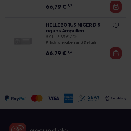
66,79
€
1, 3
HELLEBORUS NIGER D 5
aquos.Ampullen
8 St. • 8,35 € / St.
Pflichtangaben und Details
66,79
€
1, 3