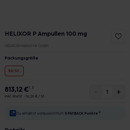
HELIXOR P Ampullen 100 mg
HELIXOR Heilmittel GmbH
Packungsgröße
50 St.
813,12 €
1, 3
inkl. MwSt. •
16,26 € / St.
4
Du erhältst voraussichtlich
5 PAYBACK
Punkte