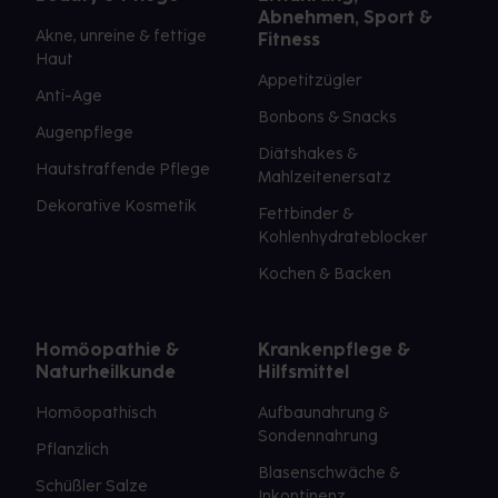
Abnehmen, Sport &
Akne, unreine & fettige
Fitness
Haut
Appetitzügler
Anti-Age
Bonbons & Snacks
Augenpflege
Diätshakes &
Hautstraffende Pflege
Mahlzeitenersatz
Dekorative Kosmetik
Fettbinder &
Kohlenhydrateblocker
Kochen & Backen
Homöopathie &
Krankenpflege &
Naturheilkunde
Hilfsmittel
Homöopathisch
Aufbaunahrung &
Sondennahrung
Pflanzlich
Blasenschwäche &
Schüßler Salze
Inkontinenz