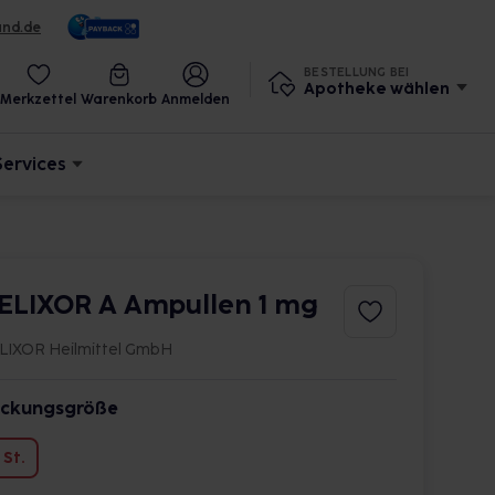
und.de
BESTELLUNG BEI
Apotheke wählen
Merkzettel
Warenkorb
Anmelden
Services
ELIXOR A Ampullen 1 mg
LIXOR Heilmittel GmbH
ckungsgröße
 St.