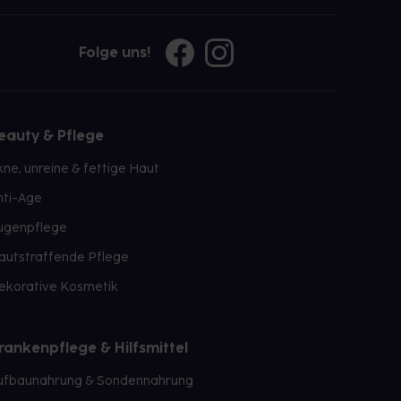
Folge uns!
eauty & Pflege
kne, unreine & fettige Haut
nti-Age
ugenpflege
autstraffende Pflege
ekorative Kosmetik
rankenpflege & Hilfsmittel
ufbaunahrung & Sondennahrung