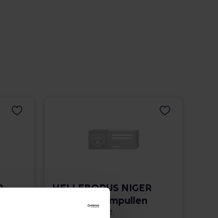
R
HELLEBORUS NIGER
n
D 5 aquos.Ampullen
8 St. • 8,35 € / St.