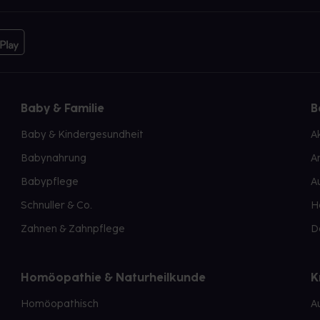
Baby & Familie
B
Baby & Kindergesundheit
A
Babynahrung
A
Babypflege
A
Schnuller & Co.
H
Zahnen & Zahnpflege
D
Homöopathie & Naturheilkunde
K
Homöopathisch
A