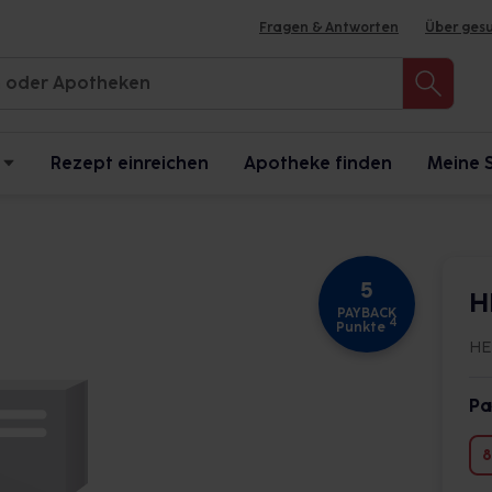
Fragen & Antworten
Über ges
Rezept einreichen
Apotheke finden
Meine 
5
H
PAYBACK
4
Punkte
HE
Pa
8