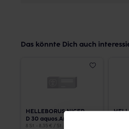
Das könnte Dich auch interessi
HELLEBORUS NIGER
HELL
D 30 aquos.Ampullen
D 3 a
8 St. • 8,35 € / St.
8 St. • 