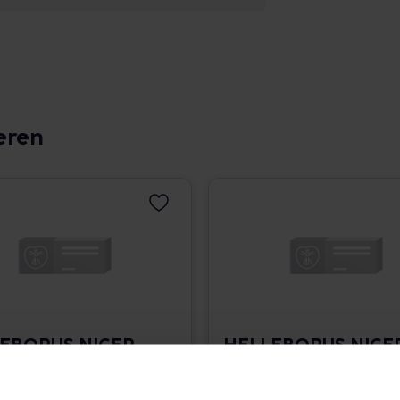
eren
EBORUS NIGER
HELLEBORUS NIGE
quos.Ampullen
D 20 aquos.Ampulle
8,35 € / St.
8 St. • 8,35 € / St.