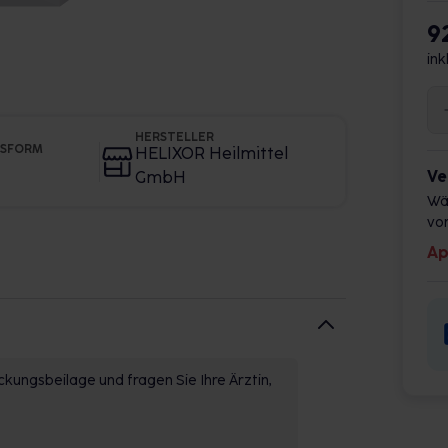
9
ink
HERSTELLER
GSFORM
HELIXOR Heilmittel
Ve
GmbH
Wä
vor
Ap
kungsbeilage und fragen Sie Ihre Ärztin,